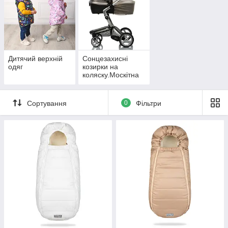
Дитячий верхній
Сонцезахисні
одяг
козирки на
коляску.Москітна
сітка на коляску.
Сортування
0
Фільтри