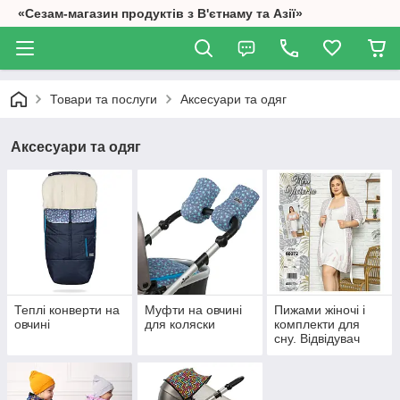
«Сезам-магазин продуктів з В'єтнаму та Азії»
Товари та послуги
Аксесуари та одяг
Аксесуари та одяг
Теплі конверти на
Муфти на овчині
Пижами жіночі і
овчині
для коляски
комплекти для
сну. Відвідувач
Туреччина