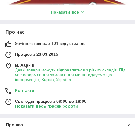
Показати все
Про нас
96% позитивних з 101 відгука за рік
Працює з 23.03.2015
Компанія Trung Nguyen (Чунг Нгуєн) була заснована в 1996
м. Харків
році і на сьогоднішній день є самим відомим кавовим
Деякі товари можуть відправлятися з різних складів. Під
брендом у В'єтнамі, а також найбільшим експортером
час оформлення замовлення ми погоджуємо цю
натуральної кави в провідні світові держави, включаючи
інформацію, Харків, Україна
Японію і Сінгапур. Асортимент Trung Nguyen дуже
Контакти
різноманітний: мелена кава серії «Креатив» (Sang Tao),
Гирмэ і Преміум Бленд, аналог кави Kopi Luwak - Legendee,
Сьогодні працює з 09:00 до 18:00
зернова кава Спеціаліст і Інноватор, велика лінійка розчинної
Показати весь графік роботи
кави. Компанія Trung Nguyen має власну мережу, що
складається більш ніж з 1000 кав'ярень у В'єтнамі, Японії,
Таїланді, Сінгапурі, Китаї, Німеччині і США. За словами
Про нас
власника Trung Nguyen на Dang Le Nguyen Vu, оборот
компанії повинен вирости з $200 млн. до $1 млрд. до 2015