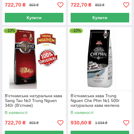
722,70
722,70
₴
₴
803 ₴
803 ₴
Купити
Купити
–10%
–10%
В'єтнамська натуральна кава
В'єтнамська кава Trung
Sang Tao №3 Trung Nguen
Nguen Che Phin №1 500г
340г (В'єтнам)
натуральна кава мелена
В наявності
В наявності
722,70
930,60
₴
₴
803 ₴
1 034 ₴