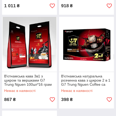
1 011
918
₴
₴
В'єтнамська кава 3в1 з
В'єтнамська натуральна
цукром та вершками G7
розчинна кава з цукром 2 в 1
Trung Nguen 100шт*16 грам
G7 Trung Nguen Coffee ca
(В'єтнам)
phe duong
Немає в наявності
Немає в наявності
867
398
₴
₴