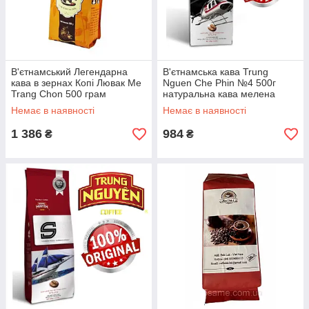
В'єтнамський Легендарна
В'єтнамська кава Trung
кава в зернах Копі Лювак Me
Nguen Che Phin №4 500г
Trang Chon 500 грам
натуральна кава мелена
(В'єтнам)
(В'єтнам)
Немає в наявності
Немає в наявності
1 386
984
₴
₴