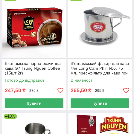
В'єтнамська чорна розчинна
В'єтнамський фільтр для кави
кава G7 Trung Nguen Coffee
Фін Long Cam Phin №6. 75
(15шт*2г)
мл. прес-фільтр для кави по-
в'єтнамськи
Готово до відправки
В наявності
247,50
265,50
₴
₴
275 ₴
295 ₴
Купити
Купити
–10%