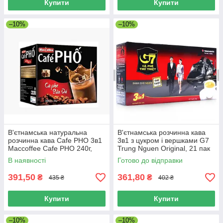
Купити
Купити
–10%
–10%
В'єтнамська натуральна
В'єтнамська розчинна кава
розчинна кава Cafe PHO 3в1
3в1 з цукром і вершками G7
Maccoffee Cafe PHO 240г,
Trung Nguen Original, 21 пак
10шт *24г, (В'єтнам)
(В'єтнам)
В наявності
Готово до відправки
391,50
361,80
₴
₴
435 ₴
402 ₴
Купити
Купити
–10%
–10%