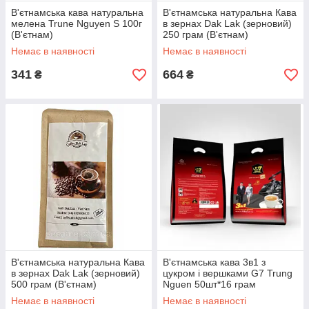
В'єтнамська кава натуральна
В'єтнамська натуральна Кава
мелена Trune Nguyen S 100г
в зернах Dak Lak (зерновий)
(В'єтнам)
250 грам (В'єтнам)
Немає в наявності
Немає в наявності
341
664
₴
₴
В'єтнамська натуральна Кава
В'єтнамська кава 3в1 з
в зернах Dak Lak (зерновий)
цукром і вершками G7 Trung
500 грам (В'єтнам)
Nguen 50шт*16 грам
(В'єтнам)
Немає в наявності
Немає в наявності