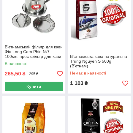
В'єтнамський фільтр для кави
Фін Long Cam Phin №7.
100мл. прес-фільтр для кави
В’єтнамська кава натуральна
"в'єтнамською"
Trung Nguyen S 500g
В наявності
(В’єтнам)
265,50
Немає в наявності
₴
295 ₴
1 103
₴
Купити