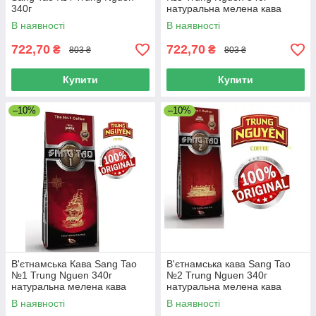
NGUYEN.
340г
натуральна мелена кава
В'єтнам
В наявності
В наявності
722,70
722,70
₴
₴
803 ₴
803 ₴
Купити
Купити
–10%
–10%
В'єтнамська Кава Sang Tao
В'єтнамська кава Sang Tao
№1 Trung Nguen 340г
№2 Trung Nguen 340г
натуральна мелена кава
натуральна мелена кава
(В'єтнам)
(В'єтнам)
В наявності
В наявності