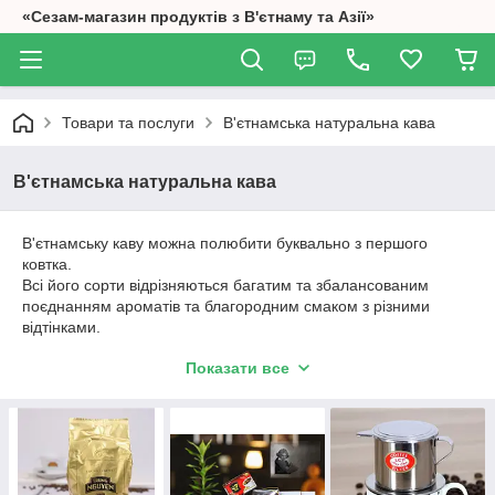
«Сезам-магазин продуктів з В'єтнаму та Азії»
Товари та послуги
В'єтнамська натуральна кава
В'єтнамська натуральна кава
В'єтнамську каву можна полюбити буквально з першого
ковтка.
Всі його сорти відрізняються багатим та збалансованим
поєднанням ароматів та благородним смаком з різними
відтінками.
Кава по-в'єтнамськи відрізняється оригінальним способом її
Показати все
приготування з використанням спеціального металевого
прес-фільтра.
Цікаві факти
Мало кому відомо, але В'єтнам міцно посідає друге місце з
експорту кави у світі.
Під плантації відведено понад 500 тис. га землі країни, на