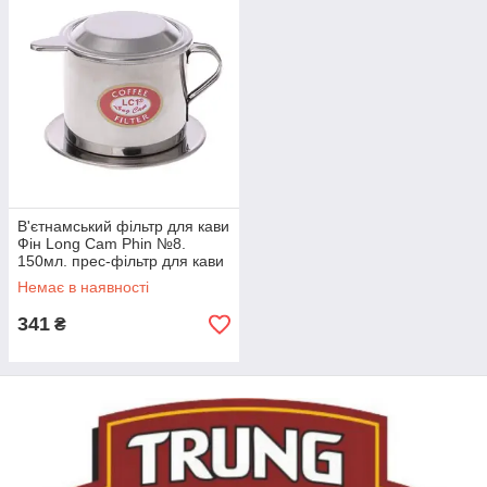
В'єтнамський фільтр для кави
Фін Long Cam Phin №8.
150мл. прес-фільтр для кави
"в'єтнамською"
Немає в наявності
341
₴