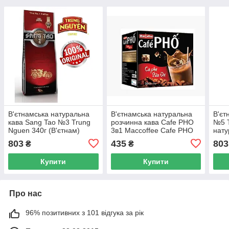
В'єтнамська натуральна
В'єтнамська натуральна
В'єт
кава Sang Tao №3 Trung
розчинна кава Cafe PHO
№5 T
Nguen 340г (В'єтнам)
3в1 Maccoffee Cafe PHO
нату
240г, 10шт *24г, (В'єтнам)
В'єт
803
435
803
₴
₴
Купити
Купити
Про нас
96% позитивних з 101 відгука за рік