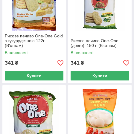
Рисове печиво One-One Gold
з кукурудзяною 122г.
Рисове печиво One-One
(В'єтнам)
(довге), 150 г. (В'єтнам)
В наявності
В наявності
341
341
₴
₴
Купити
Купити