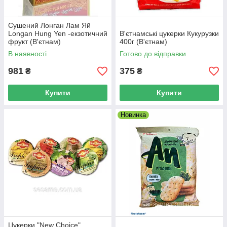
Сушений Лонган Лам Яй
Longan Hung Yen -екзотичний
В'єтнамські цукерки Кукурузки
фрукт (В'єтнам)
400г (В'єтнам)
В наявності
Готово до відправки
981
375
₴
₴
Купити
Купити
Новинка
Цукерки "New Choice"