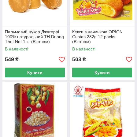
неймовірно смачних і корисних десертів і традиційних
солодощів з В'єтнаму.
Пальмовий цукор Джагеррі
Кекси з начинкою ORION
100% натуральний TH Duong
Custas 282g 12 packs
Thot Not 1 кг (В'єтнам)
(В'єтнам)
В наявності
В наявності
549
503
₴
₴
Купити
Купити