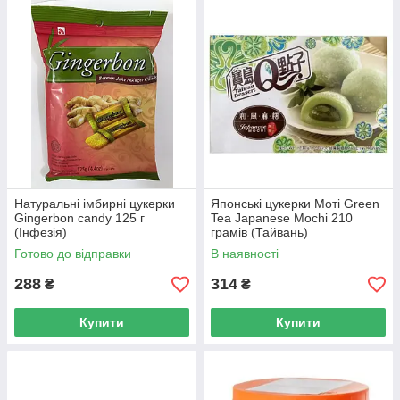
Натуральні імбирні цукерки
Японські цукерки Моті Green
Gingerbon candy 125 г
Tea Japanese Mochi 210
(Інфезія)
грамів (Тайвань)
Готово до відправки
В наявності
288
314
₴
₴
Купити
Купити