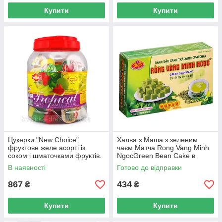
Купити
Купити
Цукерки "New Choice"
Халва з Маша з зеленим
фруктове желе асорті із
чаєм Матча Rong Vang Minh
соком і шматочками фруктів.
NgocGreen Bean Cake в
1000 г (В'єтнам)
коробці 280 г (В'єтнам)
В наявності
Готово до відправки
867
434
₴
₴
Купити
Купити