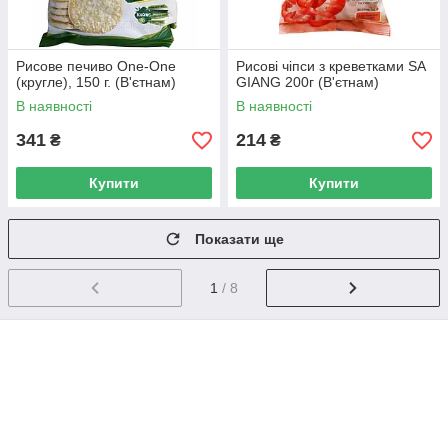
Рисове печиво One-One
Рисові чіпси з креветками SA
(кругле), 150 г. (В'єтнам)
GIANG 200г (В'єтнам)
В наявності
В наявності
341
214
₴
₴
Купити
Купити
Показати ще
1
/ 8