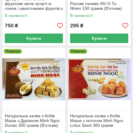
фруктове желе асорті із
Рисове печиво AN Vi Tu
соком і шматочками фруктів у
Nhien 150 грамів (В'єтнам)
пакеті. 1000 г (В'єтнам)
В наявності
В наявності
750
295
₴
₴
Купити
Купити
Новинка
Новинка
Натуральна халва з бобів
Натуральна халва з бобів
Маша з Дуріаном Minh Ngoc
Маша з лотосом Minh Ngoc
Durian 300 грамів (В'єтнам)
Lotus Seed 300 грамів
(В'єтнам)
В наявності
В наявності