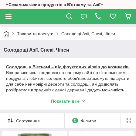
«Сезам-магазин продуктів з В'єтнаму та Азії»
Товари та послуги
Солодощі Азії, Снекі, Чіпси
Солодощі Азії, Снекі, Чіпси
Солодощі у В'єтнамі – від фруктових чіпсів до козинаків.
Відправившись в подорож на нашому сайті по в'єтнамським
продуктів, любителі солодкого обов'язково зможуть підшукати
для себе неймовірні десерти та солодощі, які дозволять
розібратися в традиціях даної держави і дадуть можливість
відчути нові смакові ансамблі.
Показати все
Фруктові чіпси Чіпси з фруктів.
Місцеве традиційне ласощі, велика кількість варіантів якого
пояснюється наявністю різноманітних фруктів,
Сортування
0
Фільтри
представлених в тутешніх краях і мають екзотичним
статусом.
Це нестандартна, смачна і дуже корисна їжа прийде на