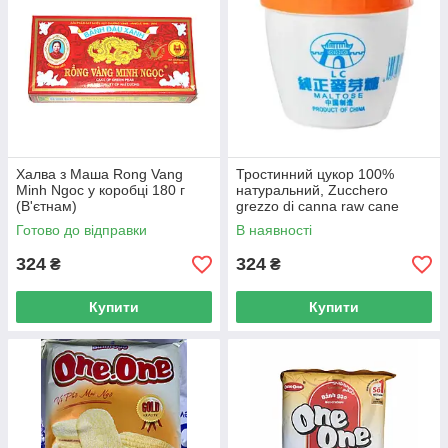
Халва з Маша Rong Vang
Тростинний цукор 100%
Minh Ngoc у коробці 180 г
натуральний, Zucchero
(В'єтнам)
grezzo di canna raw cane
sugar 1кг (В'єтнам)
Готово до відправки
В наявності
324
324
₴
₴
Купити
Купити