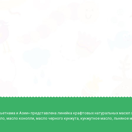
Вьетнама и Азии» представлена линейка крафтовых натуральных масел
ло, масло конопли, масло черного кунжута, кунжутное масло, льняное 