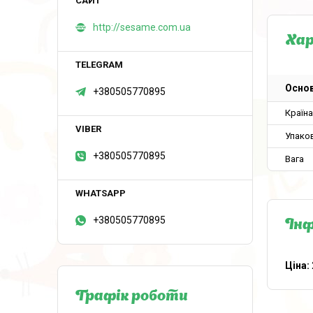
http://sesame.com.ua
Ха
Основ
+380505770895
Країн
Упако
+380505770895
Вага
+380505770895
Інф
Ціна:
Графік роботи