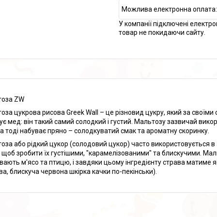
У компанії підключені електро
товар не покидаючи сайту.
тоза ZW
оза цукрова рисова Greek Wall – це різновид цукру, який за своїм
ує мед: він такий самий солодкий і густий. Мальтозу зазвичай вико
а тоді набуває пряно – солодкуватий смак та ароматну скоринку.
оза або рідкий цукор (солодовий цукор) часто використовується в а
, щоб зробити їх густішими, "карамелізованими" та блискучими. Мал
вають м'ясо та птицю, і завдяки цьому інгредієнту страва матиме я
ва, блискуча червона шкірка качки по-пекінськи).