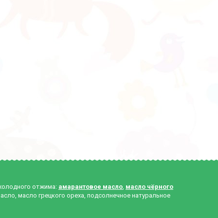
 холодного отжима:
амарантовое масло
,
масло чёрного
масло, масло грецкого ореха, подсолнечное натуральное