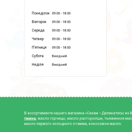
Понеділок
09:00
18:00
Вівторок
09:00
18:00
Середа
09:00
18:00
Четвер
09:00
18:00
Пʼятниця
09:00
18:00
Субота
Вихідний
Неділя
Вихідний
В ассортименте нашего магазина «Сезам –Деликатесы из 
тмина
, масло горчицы, масло расторопши, тыквенное мас
масло первого холодного отжима, кокосовое масло.