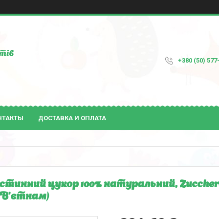
тів
+380 (50) 577
НТАКТЫ
ДОСТАВКА И ОПЛАТА
стинний цукор 100% натуральний, Zucchero 
 (В'єтнам)