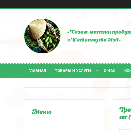
«Сезам-магазин продук
з В'єтнаму та Азії»
ГЛАВНАЯ
ТОВАРЫ И УСЛУГИ
О НАС
КО
Тро
1кг