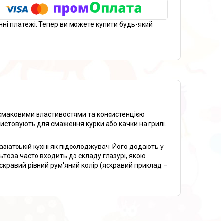
нні платежі. Тепер ви можете купити будь-який
и смаковими властивостями та консистенцією
ристовують для смаження курки або качки на грилі.
зіатській кухні як підсолоджувач. Його додають у
ьтоза часто входить до складу глазурі, якою
скравий рівний рум'яний колір (яскравий приклад –