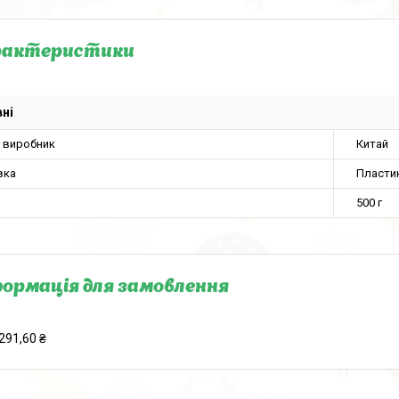
рактеристики
ні
а виробник
Китай
вка
Пласти
500 г
ормація для замовлення
291,60 ₴