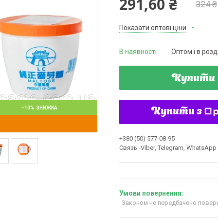
291,60 ₴
324 ₴
Показати оптові ціни
В наявності
Оптом і в розд
Купити
–10%
Купити з
+380 (50) 577-08-95
Связь -Viber, Telegram, WhatsApp
Законом не передбачено поверн