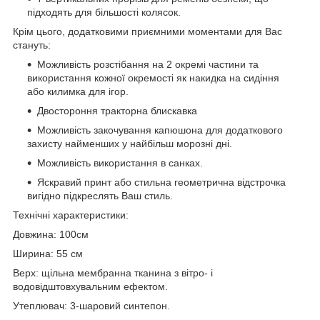
підходять для більшості колясок.
Крім цього, додатковими приємними моментами для Вас
стануть:
Можливість розстібання на 2 окремі частини та
використання кожної окремості як накидка на сидіння
або килимка для ігор.
Двостороння тракторна блискавка
Можливість закочування капюшона для додаткового
захисту найменших у найбільш морозні дні.
Можливість використання в санках.
Яскравий принт або стильна геометрична відстрочка
вигідно підкреслять Ваш стиль.
Технічні характеристики:
Довжина: 100см
Ширина: 55 см
Верх: щільна мембранна тканина з вітро- і
водовідштовхувальним ефектом.
Утеплювач: 3-шаровий синтепон.