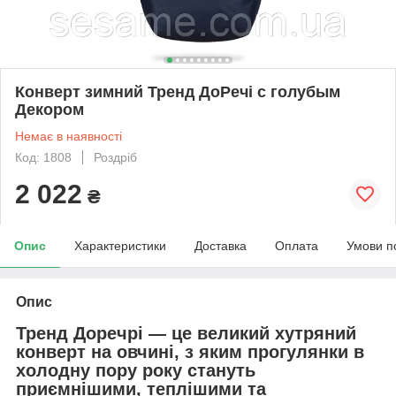
Конверт зимний Тренд ДоРечі с голубым
Декором
Немає в наявності
Код: 1808
Роздріб
2 022
₴
Опис
Характеристики
Доставка
Оплата
Умови п
Опис
Тренд Доречрі — це великий хутряний
конверт на овчині, з яким прогулянки в
холодну пору року стануть
приємнішими, теплішими та