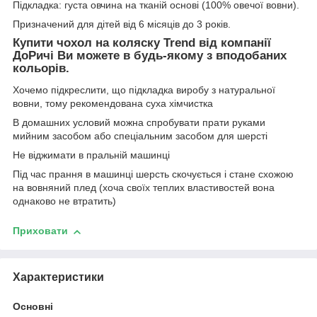
Підкладка: густа овчина на тканій основі (100% овечої вовни).
Призначений для дітей від 6 місяців до 3 років.
Купити чохол на коляску Trend від компанії
ДоРичi Ви можете в будь-якому з вподобаних
кольорів.
Хочемо підкреслити, що підкладка виробу з натуральної
вовни, тому рекомендована суха хімчистка
В домашних условий можна спробувати прати руками
мийним засобом або спеціальним засобом для шерсті
Не віджимати в пральній машинці
Під час прання в машинці шерсть скочується і стане схожою
на вовняний плед (хоча своїх теплих властивостей вона
однаково не втратить)
Приховати
Характеристики
Основні