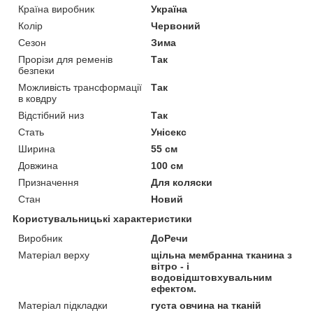
Країна виробник
Україна
Колір
Червоний
Сезон
Зима
Прорізи для ременів
Так
безпеки
Можливість трансформації
Так
в ковдру
Відстібний низ
Так
Стать
Унісекс
Ширина
55 см
Довжина
100 см
Призначення
Для коляски
Стан
Новий
Користувальницькі характеристики
Виробник
ДоРечи
Матеріал верху
щільна мембранна тканина з
вітро - і
водовідштовхувальним
ефектом.
Матеріал підкладки
густа овчина на тканій