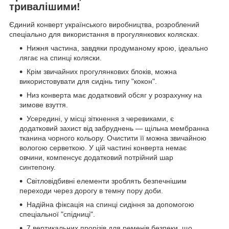
тривалішими!
Єдиний конверт українського виробництва, розроблений
спеціально для використання в прогулянкових колясках.
Нижня частина, завдяки продуманому крою, ідеально
лягає на спинці коляски.
Крім звичайних прогулянкових блоків, можна
використовувати для сидінь типу "кокон".
Низ конверта має додатковий обсяг у розрахунку на
зимове взуття.
Усередині, у місці зіткнення з черевиками, є
додатковий захист від забруднень — щільна мембранна
тканина чорного кольору. Очистити її можна звичайною
вологою серветкою. У цій частині конверта немає
овчини, компенсує додатковий потрійний шар
синтепону.
Світловідбивні елементи зроблять безпечнішим
переходи через дорогу в темну пору доби.
Надійна фіксація на спинці сидіння за допомогою
спеціальної "спідниці".
7 вертикальних прорізів для ременів безпеки, що