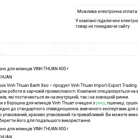
У компанії підключені електро
товар не покидаючи сайту.
но для млинців VINH THUAN 400 г
THUAN
ок Vinh Thuan Banh Xeo – продукт Vinh Thuan Import-Export Trading Pr
дом роботи в харчовій промисловості. Компанія спеціалізується на
ів, які постачаються як на внутрішній, так і на зовнішній ринки.
и з борошна для млинців Vinh Thuan очищені з
рису
, пшениці, суше
відно до стандартного співвідношення, вивченого експертами для 
о упакований, красиво упакований та привабливий. Ви можете вико
берегти його для подальшого використання.
но для млинців VINH THUAN 400 г
THUAN