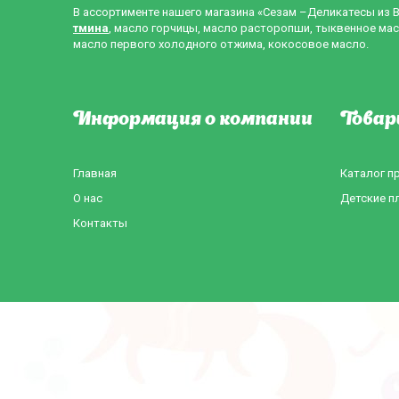
В ассортименте нашего магазина «Сезам –Деликатесы из 
тмина
, масло горчицы, масло расторопши, тыквенное мас
масло первого холодного отжима, кокосовое масло.
Информация о компании
Товар
Главная
Каталог п
О нас
Детские п
Контакты