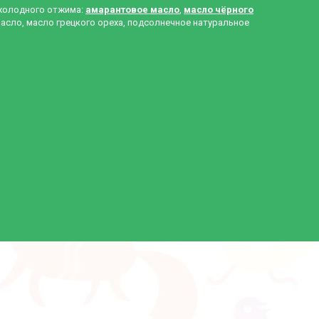
 холодного отжима:
амарантовое масло
,
масло чёрного
масло, масло грецкого ореха, подсолнечное натуральное