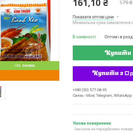
161,10 ₴
179 ₴
Показати оптові ціни
Мінімальна сума замовлення н
В наявності
Оптом і в розд
Купити
–10%
Купити з
+380 (50) 577-08-95
Связь -Viber, Telegram, WhatsApp
Законом не передбачено поверн