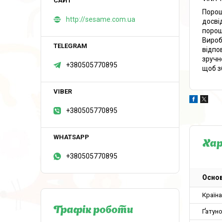
Порош
http://sesame.com.ua
досві
порошк
Вироб
відпо
зручн
+380505770895
щоб з
+380505770895
Ха
+380505770895
Основ
Країн
Графік роботи
Ґатун