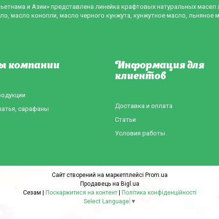
Вьетнама и Азии» представлена линейка крафтовых натуральных масел
ло, масло конопли, масло черного кунжута, кунжутное масло, льняное 
ы компании
Информация для
клиентов
родукции
Доставка и оплата
латья, сарафаны
Статьи
Условия работы
Сайт створений на маркетплейсі
Prom.ua
Продавець на Bigl.ua
Сезам |
Поскаржитися на контент
|
Політика конфіденційності
Select Language
▼