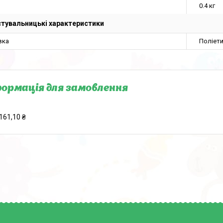
0.4 кг
тувальницькі характеристики
вка
Поліет
ормація для замовлення
161,10 ₴