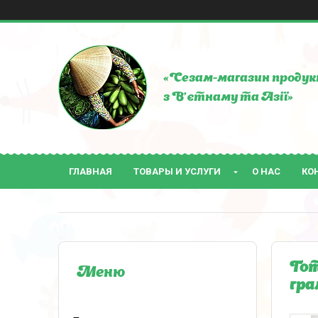
«Сезам-магазин продук
з В'єтнаму та Азії»
ГЛАВНАЯ
ТОВАРЫ И УСЛУГИ
О НАС
КО
Гот
гра