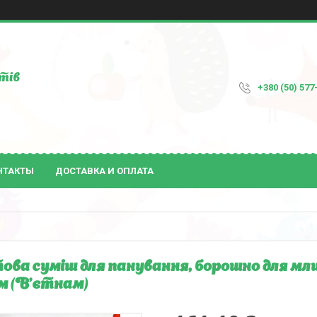
тів
+380 (50) 577
НТАКТЫ
ДОСТАВКА И ОПЛАТА
ова суміш для панування, борошно для мли
м (В'єтнам)