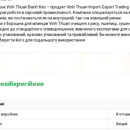
ок Vinh Thuan Banh Xeo – продукт Vinh Thuan Import-Export Trading Pr
дом роботи в харчовій промисловості. Компанія спеціалізується на
ів, які постачаються як на внутрішній, так і на зовнішній ринки.
и з борошна для млинців Vinh Thuan очищені з рису, пшениці, сушен
відно до стандартного співвідношення, вивченого експертами для 
о упакований, красиво упакований та привабливий. Ви можете вико
берегти його для подальшого використання.
рактеристики
ні
а виробник
В'єтнам
ок
Вищий