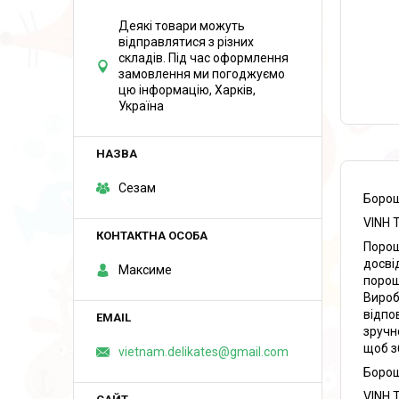
Деякі товари можуть
відправлятися з різних
складів. Під час оформлення
замовлення ми погоджуємо
цю інформацію, Харків,
Україна
Сезам
Борош
VINH 
Порош
досві
Максиме
порошк
Вироб
відпо
зручн
щоб з
vietnam.delikates@gmail.com
Борош
VINH 