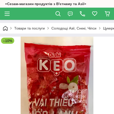
«Сезам-магазин продуктів з В'єтнаму та Азії»
Товари та послуги
Солодощі Азії, Снекі, Чіпси
Цукерк
–10%