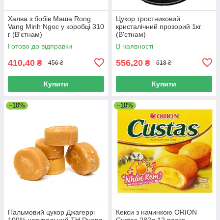
Халва з бобів Маша Rong
Цукор тростниковий
Vang Minh Ngoc у коробці 310
кристалічний прозорий 1кг
г (В'єтнам)
(В'єтнам)
Готово до відправки
В наявності
410,40
556,20
₴
₴
456 ₴
618 ₴
Купити
Купити
–10%
–10%
Пальмовий цукор Джагеррі
Кекси з начинкою ORION
100% натуральний TH Duong
Custas 282g 12 packs