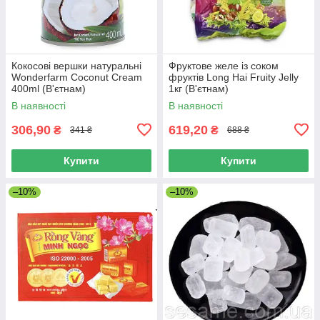
Кокосові вершки натуральні
Фруктове желе із соком
Wonderfarm Coconut Cream
фруктів Long Hai Fruity Jelly
400ml (В'єтнам)
1кг (В'єтнам)
В наявності
В наявності
306,90
619,20
₴
₴
341 ₴
688 ₴
Купити
Купити
–10%
–10%