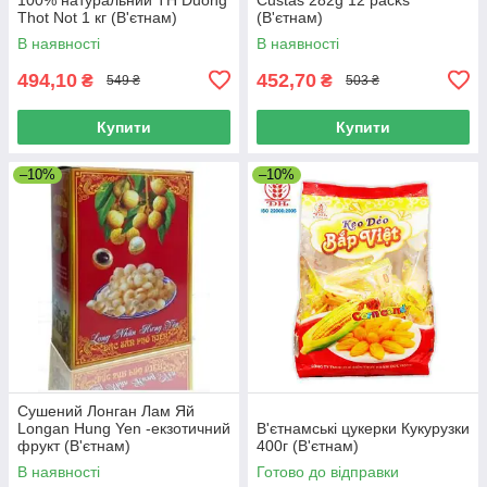
Thot Not 1 кг (В'єтнам)
(В'єтнам)
В наявності
В наявності
494,10
452,70
₴
₴
549 ₴
503 ₴
Купити
Купити
–10%
–10%
Сушений Лонган Лам Яй
Longan Hung Yen -екзотичний
В'єтнамські цукерки Кукурузки
фрукт (В'єтнам)
400г (В'єтнам)
В наявності
Готово до відправки