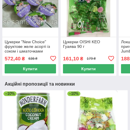
Цукерки "New Choice"
Цукерки OISHI KEO
Локш
фруктове желе асорті із
Гуаява 90 г
приг
соком і шматочками
Jum
фруктів у пакеті. 500г
572,40
161,10
188
₴
₴
636 ₴
179 ₴
Купити
Купити
Акційні пропозиції та новинки
–10%
–10%