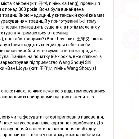
іста Кайфен (кіт. 开封, пінінь Kaifeng), провінція
и є понад 300 років. Вона була винайдена
з традиційною медицині, у китайській кухні їжа має
 з урахуванням традицій у приготуванні їжі, тому
 з назви, тринадцять сушених, а потім мелених у
риготування тримаються в таємниці.
), пан (або товариші?) Ван Шоуї (кит. 王守义, пінінь
аву «Триятнадцять спецій» для себе, так би
він почав виробляти цю суміш спецій на продаж і
ла. Пізніше, на початку 80-х років, вже спільно із
у зареєстрував підприємство Wang Shouyi Shi
рки «Ван Шоуї» (кит. 王守义, пінінь Wang Shouyi) і
х пакетиках, на яких печаткою відштамповувалися
 пакованнях із приправами від цього іменитого
логіями та фасувати готові приправи в паковання,
 пакетик усередині вже картонної коробочки). До
та пакування й нанести на паковання необхідну
ою пропозицію, і тепер у продажу можна побачити