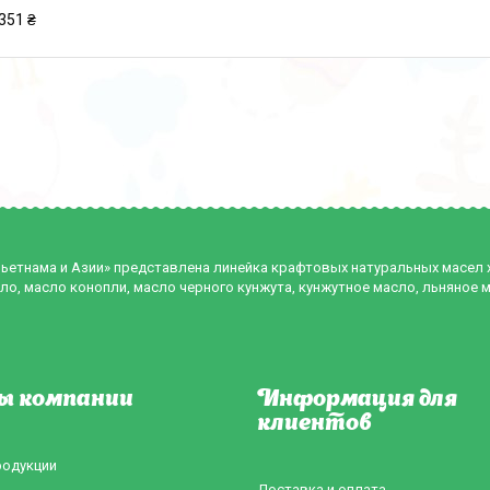
351 ₴
Вьетнама и Азии» представлена линейка крафтовых натуральных масел
ло, масло конопли, масло черного кунжута, кунжутное масло, льняное 
ы компании
Информация для
клиентов
родукции
Доставка и оплата