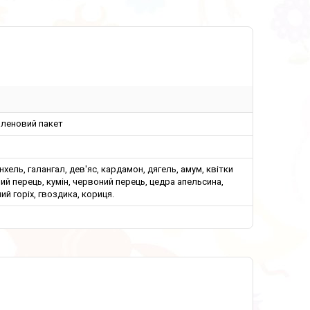
иленовий пакет
енхель, галангал, дев'яс, кардамон, дягель, амум, квітки
білий перець, кумін, червоний перець, цедра апельсина,
ий горіх, гвоздика, кориця.