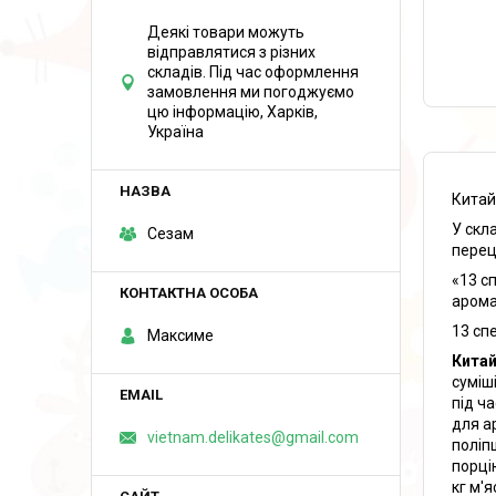
Деякі товари можуть
відправлятися з різних
складів. Під час оформлення
замовлення ми погоджуємо
цю інформацію, Харків,
Україна
Китай
У скла
Сезам
перец
«13 с
арома
13 сп
Максиме
Китай
суміш
під ч
для а
vietnam.delikates@gmail.com
поліп
порці
кг м'