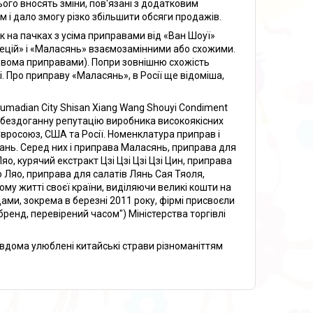
ього вносять зміни, пов'язані з додатковим
 і дало змогу різко збільшити обсяги продажів.
 на пачках з усіма приправами від «Ван Шоуї»
ецій» і «Маласянь» взаємозамінними або схожими.
 двома приправами). Попри зовнішню схожість
. Про приправу «Маласянь», в Росії ще відоміша,
madian City Shisan Xiang Wang Shouyi Condiment
а бездоганну репутацію виробника високоякісних
Євросоюз, США та Росії. Номенклатура приправ і
ань. Серед них і приправа Маласянь, приправа для
, курячий екстракт Цзі Цзі Цзі Цзі Цин, приправа
 Ляо, приправа для салатів Лянь Сая Тяоля,
му житті своєї країни, виділяючи великі кошти на
ами, зокрема в березні 2011 року, фірмі присвоєли
ренд, перевірений часом") Міністерства торгівлі
вдома улюблені китайські страви різноманіттям