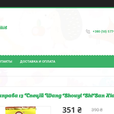
тів
+380 (50) 577
НТАКТЫ
ДОСТАВКА И ОПЛАТА
права 13 Спецій Wang Shouyi ShiSan Xiang
351 ₴
390 ₴