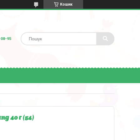
Кошик
-08-95
 40 г (54)