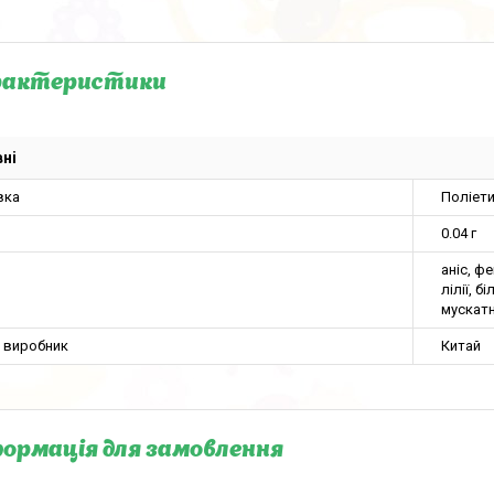
рактеристики
ні
вка
Поліет
0.04 г
аніс, ф
лілії, 
мускатн
а виробник
Китай
ормація для замовлення