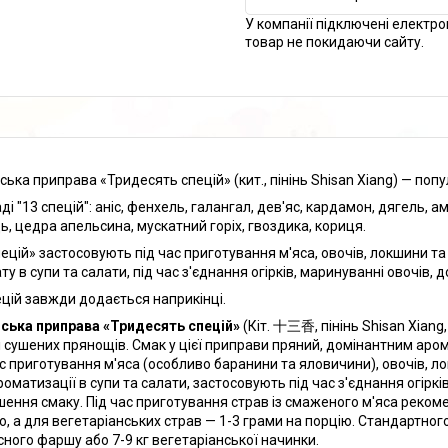
У компанії підключені електро
товар не покидаючи сайту.
ська приправа «Тридесять спецій» (кит., пінінь Shisan Xiang) — поп
ді "13 спецій": аніс, фенхель, галангал, дев'яс, кардамон, дягель, ам
ь, цедра апельсина, мускатний горіх, гвоздика, кориця.
пецій» застосовують під час приготування м'яса, овочів, локшини 
ту в супи та салати, під час з'єднання огірків, маринуванні овочів, 
ецій завжди додається наприкінці.
ська приправа «Тридесять спецій»
(Кіт. 十三香, пінінь Shisan Xiang,
і сушених прянощів. Смак у цієї приправи пряний, домінантним аром
ас приготування м'яса (особливо баранини та яловичини), овочів, 
роматизації в супи та салати, застосовують під час з'єднання огіркі
шення смаку. Під час приготування страв із смаженого м'яса реко
ю, а для вегетаріанських страв — 1-3 грами на порцію. Стандартног
ясного фаршу або 7-9 кг вегетаріанської начинки.