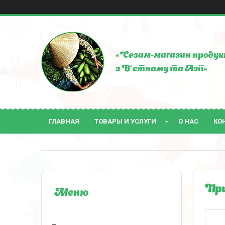
«Сезам-магазин продук
з В'єтнаму та Азії»
ГЛАВНАЯ
ТОВАРЫ И УСЛУГИ
О НАС
КО
При