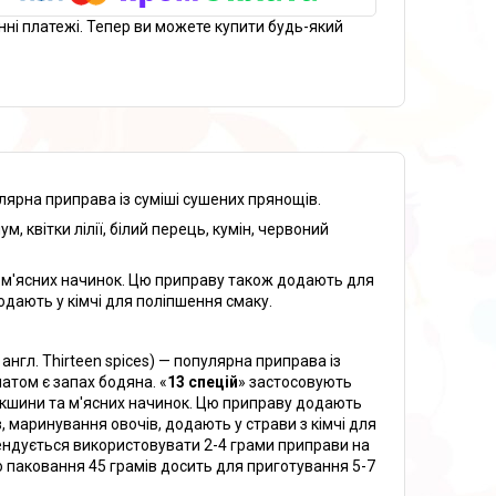
нні платежі. Тепер ви можете купити будь-який
улярна приправа із суміші сушених прянощів.
ум, квітки лілії, білий перець, кумін, червоний
та м'ясних начинок. Цю приправу також додають для
додають у кімчі для поліпшення смаку.
 англ. Thirteen spices) — популярна приправа із
атом є запах бодяна. «
13 спецій
» застосовують
локшини та м'ясних начинок. Цю приправу додають
в, маринування овочів, додають у страви з кімчі для
мендується використовувати 2-4 грами приправи на
о паковання 45 грамів досить для приготування 5-7