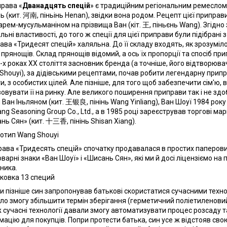
рава «
Дванадцять спецій
» є традиційним регіональним ремеслом м
ь (кит. 河南, піньінь Henan), звідки вона родом. Рецепт цієї приправ
арем-мусульманіном на прізвища Ван (кіт. 王, піньєнь Wang). Згідно 
льні властивості, до того ж спеції для цієї приправи були підібрані
ава «Тридесят спецій» халяльна. До її складу входять, як зрозуміло
 прянощів. Склад прянощів відомий, а ось їх пропорції та спосіб п
х роках ХХ століття засновник бренда (а точніше, його відтворювач
Shouyi), за дідівськими рецептами, почав робити легендарну припр
и, з особистих цілей. Але пізніше, для того щоб забезпечити сім'ю, 
овувати її на ринку. Але великого поширення приправи так і не здобу
 Ван Іньляном (кит. 王银良, пінінь Wang Yinliang), Ван Шоуї 1984 рок
ng Seasoning Group Co., Ltd., а в 1985 році зареєстрував торгові ма
нь Сян» (кит. 十三香, пінінь Shisan Xiang).
ава «Тридесять спецій» спочатку продавалася в простих паперови
оварні знаки «Ван Шоуї» і «Шисань Сян», які ми й досі ліцензіємо на
ника.
 пізніше син запропонував батькові скористатися сучасними техно
ло змогу збільшити термін зберігання (герметичний поліетиленовий
ж сучасні технології давали змогу автоматизувати процес розсаду 
мацію для покупців. Попри протести батька, син усе ж відстояв св