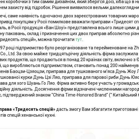
нні коробочки з тим самим дизайном, який зберігся досі, хіба що в н
нем захисту від підробок. Рішення виявилося вельми далекоглядним
чі, саме наявність одночасно двох зареєстрованих товарних марок
привід покупцям у Росії помилкове вважати приправи «Тридесят сп
аль, в Росії продукція «Ван Шоуї» представлена всього лише цими
ну паковань, склад і призначення цих двох приправ абсолютно різні
Тридесять спецій», можна прочитати
тут
.
7 році підприємство було реорганізоване та перейменоване на Zhu
 Co., Ltd. За свою майже тридцятьрічну діяльність фірма заслужил
вих продуктів, що продаються в понад 20 країнах світу, включно з 
й, що виробляються підприємством, становить понад 200 найменув
енів Баоцзи-Цзяоцзи, приправа для тушкованого м'яса Дунь Жоу Ляо
ушкованої курки Дунь Цзі Ляо, приправа для парової риби Дунь Юяо
ава для хого Шуань Го Ляо. Фірма активно бере участь у громадсько
дійну діяльність. Досягнення фірми відзначені численними нагород
с, підтверджений знаком "China Time-Honored Brand" (" Китайський б
права «Тридесять спецій»
дасть змогу Вам збагатити приготовані 
тів спецій хенанської кухні.