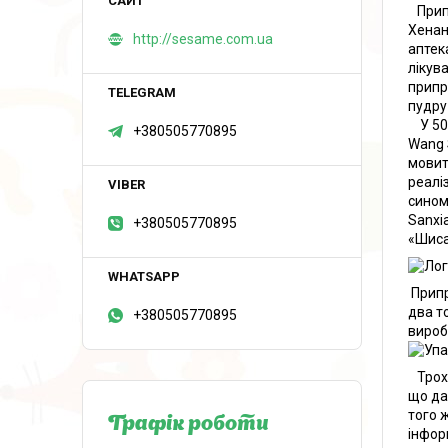
Прип
Хенан
http://sesame.com.ua
аптек
лікува
припр
пудру
У 50-
+380505770895
Wang 
мовит
реаліз
сином
Sanxia
+380505770895
«Шиса
Припр
два т
+380505770895
вироб
Трохи
що да
того 
Графік роботи
інфор