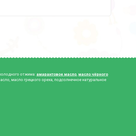
 холодного отжима:
амарантовое масло
,
масло чёрного
масло, масло грецкого ореха, подсолнечное натуральное