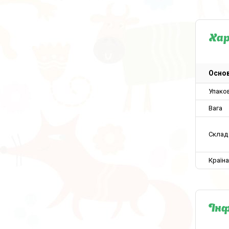
Ха
Основ
Упако
Вага
Склад
Країн
Інф