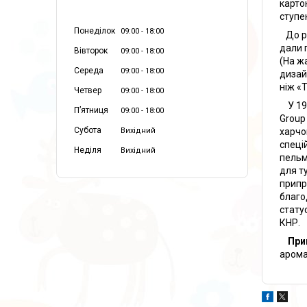
карто
ступе
Понеділок
09:00
18:00
До ре
дали 
Вівторок
09:00
18:00
(На ж
Середа
09:00
18:00
дизай
ніж «
Четвер
09:00
18:00
У 199
Пʼятниця
09:00
18:00
Group
Субота
харчо
Вихідний
спеці
Неділя
Вихідний
пельм
для т
припр
благо
стату
КНР.
При
арома