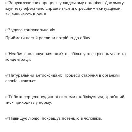
✅
Запуск захисних процесів у людському організмі. Дає змогу
імунітету ефективно справлятися зі стресовими ситуаціями,
які виникають щодня.
⠀
✅
Чудова тонізувальна дія.
Приймати настій рослини потрібно до обіду.
⠀
✅
Неабияк поліпшується пам'ять, збільшується рівень уваги та
концентрації.
⠀
✅
Натуральний антиоксидант. Процеси старіння в організмі
сповільнюються.
⠀
✅
Робота серцево-судинної системи стабілізується, кров'яний
тиск приходить у норму.
⠀
✅
Підвищує лібідо, покращує потенцію в чоловіків.
⠀