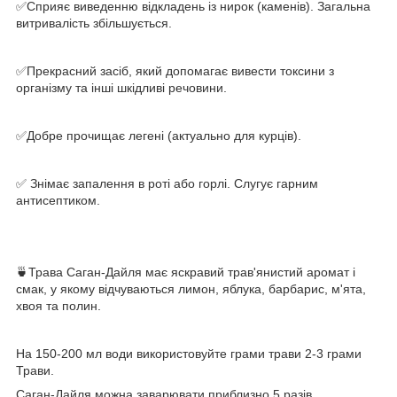
✅
Сприяє виведенню відкладень із нирок (каменів). Загальна
витривалість збільшується.
⠀
✅
Прекрасний засіб, який допомагає вивести токсини з
організму та інші шкідливі речовини.
⠀
✅
Добре прочищає легені (актуально для курців).
⠀
✅
Знімає запалення в роті або горлі. Слугує гарним
антисептиком.
⠀
⠀
🍵
Трава Саган-Дайля має яскравий трав'янистий аромат і
смак, у якому відчуваються лимон, яблука, барбарис, м'ята,
хвоя та полин.
⠀
На 150-200 мл води використовуйте грами трави 2-3 грами
Трави.
Саган-Дайля можна заварювати приблизно 5 разів.