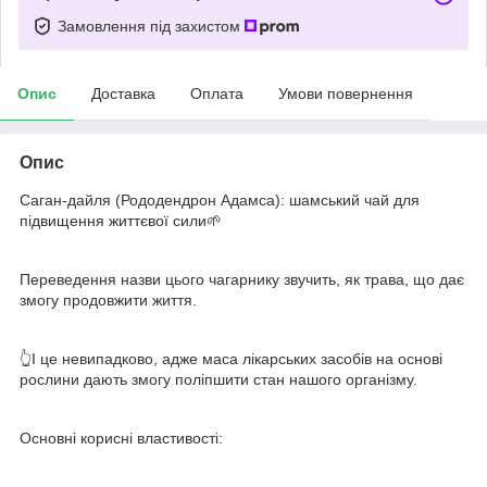
Замовлення під захистом
Опис
Доставка
Оплата
Умови повернення
Опис
Саган-дайля (Рододендрон Адамса): шамський чай для
підвищення життєвої сили
🌱
⠀
Переведення назви цього чагарнику звучить, як трава, що дає
змогу продовжити життя.
⠀
👆
І це невипадково, адже маса лікарських засобів на основі
рослини дають змогу поліпшити стан нашого організму.
⠀
Основні корисні властивості:
⠀