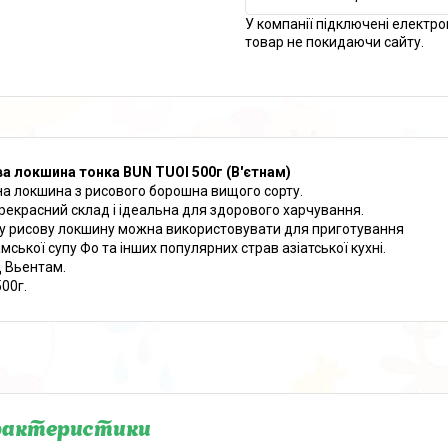
У компанії підключені електро
товар не покидаючи сайту.
а локшина тонка BUN TUOI 500г (В'єтнам)
а локшина з рисового борошна вищого сорту.
рекрасний склад і ідеальна для здорового харчування.
у рисову локшину можна використовувати для приготування
мської супу Фо та інших популярних страв азіатської кухні.
д Вьентам.
500г.
рактеристики