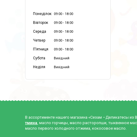
Понеділок
09:00
18:00
Вівторок
09:00
18:00
Середа
09:00
18:00
Четвер
09:00
18:00
Пʼятниця
09:00
18:00
Субота
Вихідний
Неділя
Вихідний
В ассортименте нашего магазина «Сезам –Деликатесы из 
тмина
, масло горчицы, масло расторопши, тыквенное мас
масло первого холодного отжима, кокосовое масло.