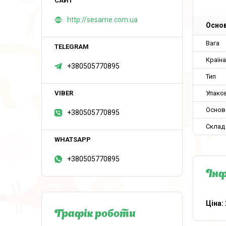
http://sesame.com.ua
Основ
Вага
Країн
+380505770895
Тип
Упако
Основ
+380505770895
Склад
+380505770895
Інф
Ціна:
Графік роботи