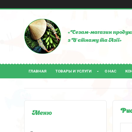
«Сезам-магазин продук
з В'єтнаму та Азії»
ГЛАВНАЯ
ТОВАРЫ И УСЛУГИ
О НАС
КО
Рис