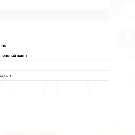
ель
иленовий пакет
да,сіль