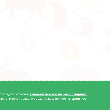
 холодного отжима:
амарантовое масло
,
масло чёрного
масло, масло грецкого ореха, подсолнечное натуральное