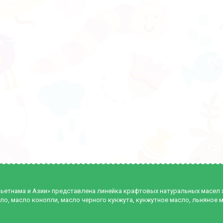
Вьетнама и Азии» представлена линейка крафтовых натуральных масел
ло, масло конопли, масло черного кунжута, кунжутное масло, льняное 