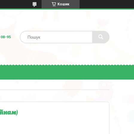
Кошик
-08-95
тнам)