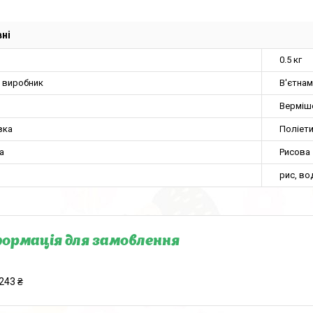
ні
0.5 кг
а виробник
В'єтнам
Верміш
вка
Поліет
а
Рисова
рис, во
ормація для замовлення
243 ₴