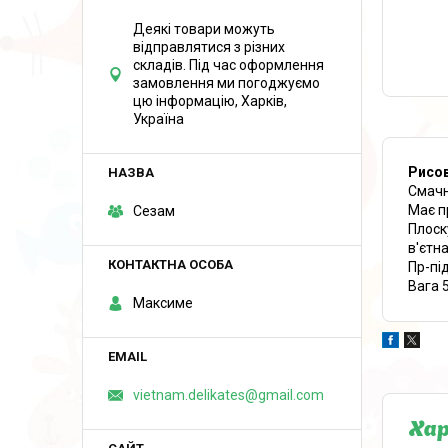
Деякі товари можуть
відправлятися з різних
складів. Під час оформлення
замовлення ми погоджуємо
цю інформацію, Харків,
Україна
Рисов
Смачн
Має п
Сезам
Плоск
в'єтна
Пр-пі
Вага 
Максиме
vietnam.delikates@gmail.com
Ха