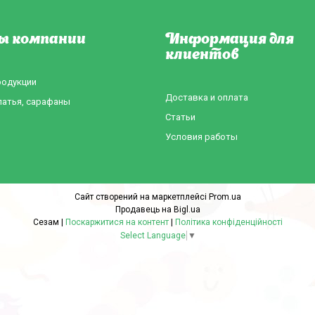
ы компании
Информация для
клиентов
родукции
Доставка и оплата
латья, сарафаны
Статьи
Условия работы
Сайт створений на маркетплейсі
Prom.ua
Продавець на Bigl.ua
Сезам |
Поскаржитися на контент
|
Політика конфіденційності
Select Language
▼