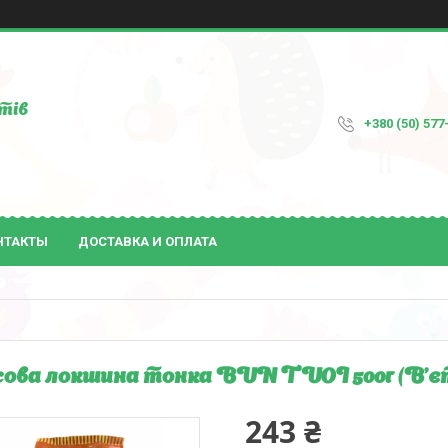
тів
+380 (50) 577
НТАКТЫ
ДОСТАВКА И ОПЛАТА
ова локшина тонка BUN TUOI 500г (В'є
243 ₴