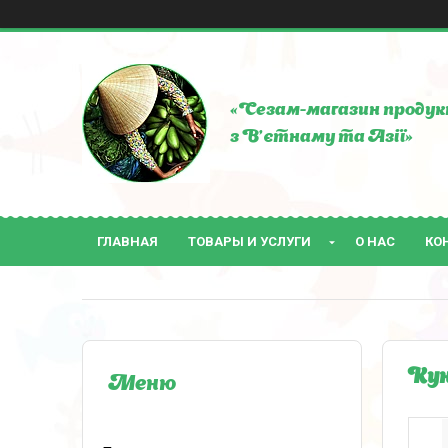
«Сезам-магазин продук
з В'єтнаму та Азії»
ГЛАВНАЯ
ТОВАРЫ И УСЛУГИ
О НАС
КО
Кун