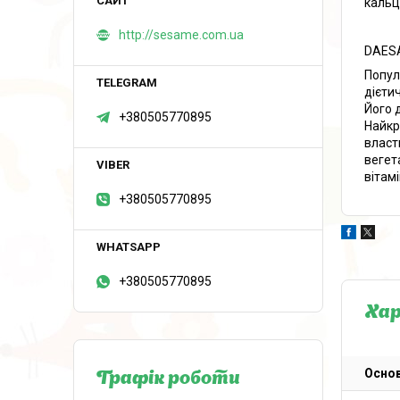
кальц
http://sesame.com.ua
DAES
Попул
дієти
Його 
+380505770895
Найкр
власт
вегет
вітамі
+380505770895
+380505770895
Ха
Основ
Графік роботи