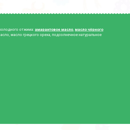
 холодного отжима:
амарантовое масло
,
масло чёрного
масло, масло грецкого ореха, подсолнечное натуральное