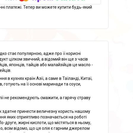
нні платежі. Тепер ви можете купити будь-який
дко стає популярною, адже про її корисні
дукт цілком звичний, а відомий він ще з часів
ців, японців, тайців або малайзійців це масло -
ейців.
в кухнях країн Азії, а саме в Таїланді, Китаї,
ів, готують на її основі маринади та соуси,
олії не рекомендують смажити, а гарячу страву
кож здатне принести величезну користь нашому
ння яких сприятливо позначається на роботі
По-друге, жирні кислоти, що містяться в ньому,
но, всім відомо, що ця олія є гарним джерелом