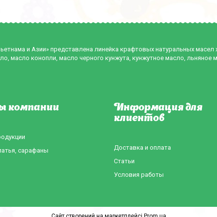
Вьетнама и Азии» представлена линейка крафтовых натуральных масел
ло, масло конопли, масло черного кунжута, кунжутное масло, льняное 
ы компании
Информация для
клиентов
родукции
Доставка и оплата
латья, сарафаны
Статьи
Условия работы
Сайт створений на маркетплейсі
Prom.ua