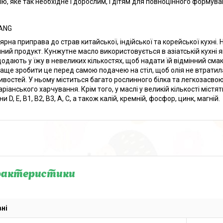
ію, яке так необхідне і дорослим, і дітям для повноцінного формува
ANG
ярна приправа до страв китайської, індійської та корейської кухні
чний продукт. Кунжутне масло використовується в азіатській кухні я
додають у їжу в невеликих кількостях, щоб надати їй відмінний сма
аще зробити це перед самою подачею на стіл, щоб олія не втратила
ивостей. У ньому міститься багато рослинного білка та легкозасво
аріанського харчування. Крім того, у маслі у великій кількості міс
ни D, E, B1, B2, B3, A, C, а також калій, кремній, фосфор, цинк, магній.
рактеристики
ні