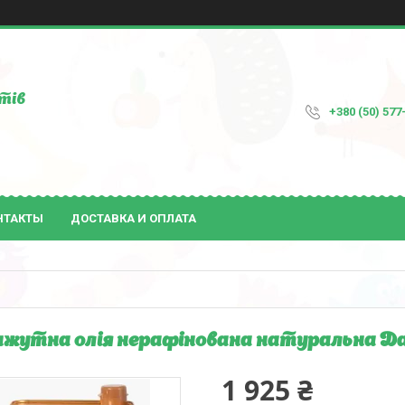
тів
+380 (50) 577
НТАКТЫ
ДОСТАВКА И ОПЛАТА
жутна олія нерафінована натуральна Da
1 925 ₴