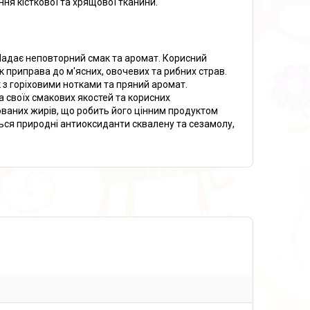
ння кісткової та хрящової тканини.
. Надає неповторний смак та аромат. Корисний
к приправа до м'ясних, овочевих та рибних страв.
к з горіховими нотками та пряний аромат.
 своїх смакових якостей та корисних
юваних жирів, що робить його цінним продуктом
тяться природні антиоксиданти сквалену та сезамолу,