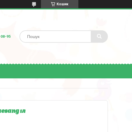
Кошик
-08-95
esang 1л