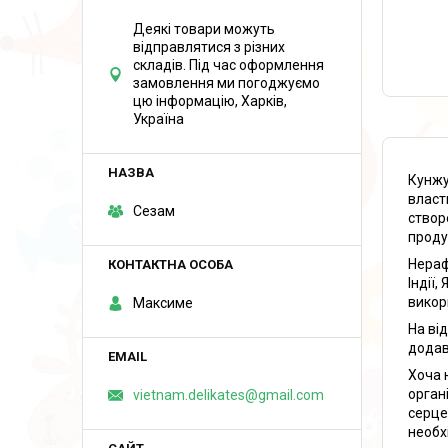
Деякі товари можуть
відправлятися з різних
складів. Під час оформлення
замовлення ми погоджуємо
цю інформацію, Харків,
Україна
Кунжу
власт
Сезам
створ
проду
Нераф
Індії,
викор
Максиме
На ві
додав
Хоча 
орган
vietnam.delikates@gmail.com
серце
необх