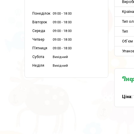
Вироб
Країн
Понеділок
09:00
18:00
Тип олі
Вівторок
09:00
18:00
Середа
Тип
09:00
18:00
Четвер
09:00
18:00
Об`єм
Пʼятниця
09:00
18:00
Упако
Субота
Вихідний
Неділя
Вихідний
Інф
Ціна: