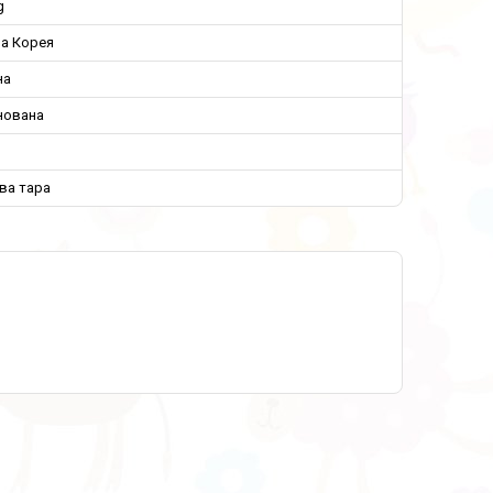
g
на Корея
на
нована
ва тара