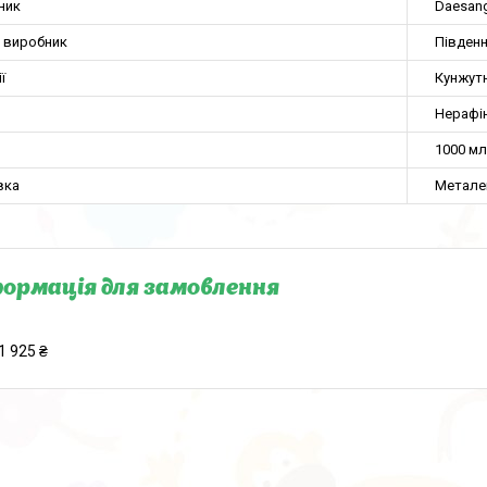
ник
Daesan
а виробник
Півден
ї
Кунжут
Нерафі
1000 мл
вка
Метале
ормація для замовлення
1 925 ₴