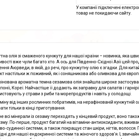
У компанії підключені електро
товар не покидаючи сайту.
тна олія зі смаженого кунжуту для нашої країни – новинка, яка шви
ивості вже чули багато хто. А ось для Південно-Східної Азії цей про
ення Аюрведи, в якій, до речі, про кунжутну олію є згадки. Для китай
кт настільки ж поживний, як і соняшникова або оливкова для європ
інована ароматна темна сезамова олія знайшла широке застосування 
 Японії, Кореї. Найчастіше її додають як заправку для салатів і гарнір
истовують у страви з риби та морепродуктів і навіть у солодощі.
дміну від інших рослинних побратимів, на нерафінованій кунжутній 
ати тільки в кінці приготування.
не всі мінерали із сезаму переходять у кінцевий продукт, воно та
ізму. По-перше, продукт багатий на вітаміни-антиоксиданти, вжива
во-судинної системи, а також покращує стан шкіри, нігтів, волосся. 
ідні для нашої ендокринної системи та жіночого здоров'я. І, звичай