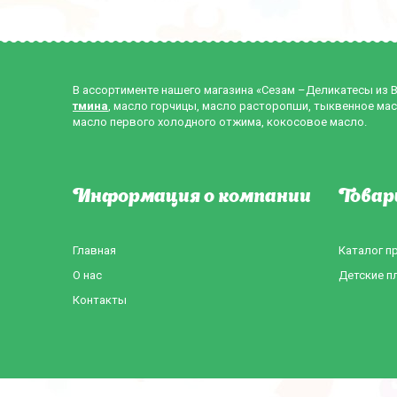
В ассортименте нашего магазина «Сезам –Деликатесы из 
тмина
, масло горчицы, масло расторопши, тыквенное мас
масло первого холодного отжима, кокосовое масло.
Информация о компании
Товар
Главная
Каталог п
О нас
Детские п
Контакты