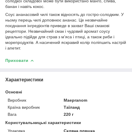
солодкої складової може бути використано манго, слива,
банан і навіть кокос.
Соус ананасовий чилі також відносять до гостро-солодким. У
ньому перець чилі доповнює ананас. Це незвичайне
поєднання інгредієнтів приведе в захват Ваші смакові
рецептори. Незвичайний смак і чудовий аромат соусу
ідеально підійде для страв з м'яса і птиці, а також риби і
морепродуктів. А насичений яскравий колір поліпшить настрій
і апетит.
Приховати
Характеристики
Основні
Виробник
Maepranom
Країна виробник
Таїланд
Вага
220 г
Користувальницькі характеристики
Упаковка
Скляна пляшка