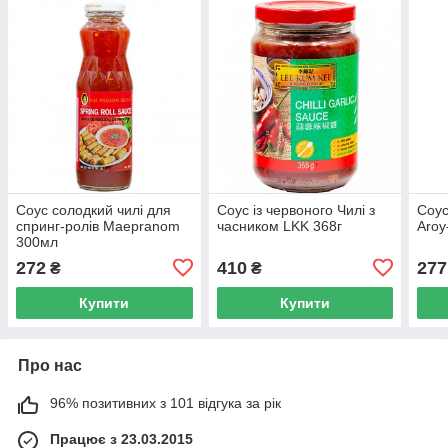
Соус солодкий чилі для
Соус із червоного Чилі з
Соус
спринг-ролів Maepranom
часником LKK 368г
Aroy
300мл
272
410
277
₴
₴
Купити
Купити
Про нас
96% позитивних з 101 відгука за рік
Працює з 23.03.2015