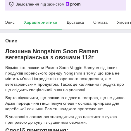
Замовлення під захистом
Опис
Характеристики
Доставка
Оплата
Умови 
Опис
Локшина Nongshim Soon Ramen
вегетаріанська з овочами 112г
Відмінність локшини Рамен Soon Veggie Ramyun від інших
продуктів корейського бренду Nongshim в тому, що вона не
містить м'яса і інгредієнтів тваринного походження, а є
вегетаріанським продуктом. Також це халяльний продукт, про
що свідчить спеціальний знак на упаковці.
Варто відзначити, що локшина є досить гострою, що не дивно.
Адже перець чилі і інші пекучі спеції - основа приправи для
корейської локшини Рамен швидкого приготування
В упаковці з локшиною знаходиться два пакетика: з сухою
приправою до супу і з сушеними овочами.
Спосіб приготування: