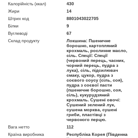
Калорійність (ккал)
430
Жири
14
Штрих код
8801043022705
Білки
9
Вуглеводі
67
Склад продукту
Локшина: Пшеничне
борошно, картопляний
крохмаль, рослинне масло,
сіль. Спеції: Спеції
(червоний перець, часник,
чорний перець, пудра з
лука), сіль, підсилювач
смаку, цукор, пудра з
соєвого соусу (сіль, соя),
пудра з соєвої пасти
(пшеничне борошно, соя,
сіль), кукурудзяний
крохмаль. Сушені овочі:
Сушений зелений лук,
сушена морква, сушені
гриби, пластівці з
червоного перцю.
Вага нетто
112
Країна виробника
Республіка Корея (Південна