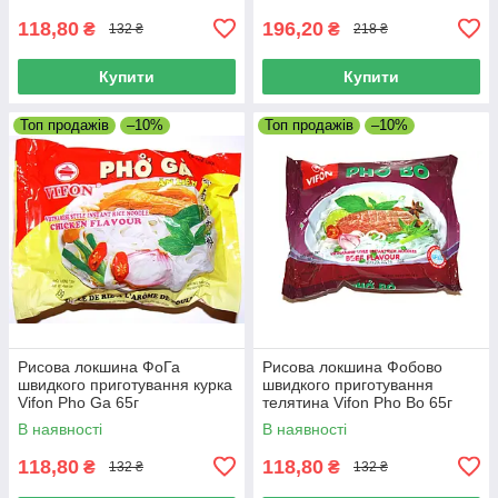
118,80
196,20
₴
₴
132 ₴
218 ₴
Купити
Купити
Топ продажів
–10%
Топ продажів
–10%
Рисова локшина ФоГа
Рисова локшина Фобово
швидкого приготування курка
швидкого приготування
Vifon Pho Ga 65г
телятина Vifon Pho Bo 65г
В наявності
В наявності
118,80
118,80
₴
₴
132 ₴
132 ₴