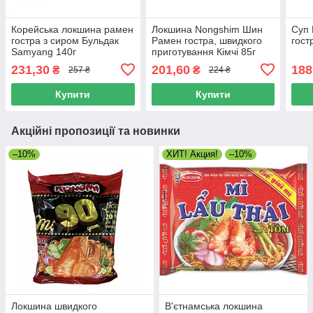
Корейська локшина рамен
Локшина Nongshim Шин
Суп 
гостра з сиром Бульдак
Рамен гостра, швидкого
гост
Samyang 140г
приготування Кімчі 85г
231,30
201,60
188
₴
₴
257 ₴
224 ₴
Купити
Купити
Акційні пропозиції та новинки
–10%
ХИТ! Акция!
–10%
Локшина швидкого
В'єтнамська локшина