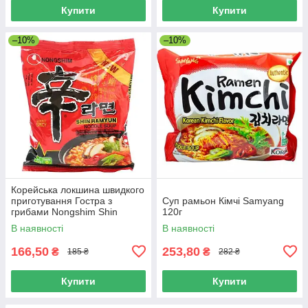
Купити
Купити
–10%
–10%
Корейська локшина швидкого
приготування Гостра з
Суп рамьон Кімчі Samyang
грибами Nongshim Shin
120г
Ramyun noodle soup Рамен
В наявності
В наявності
120 г
166,50
253,80
₴
₴
185 ₴
282 ₴
Купити
Купити