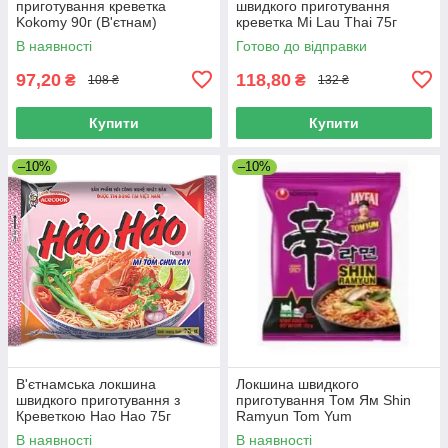
приготування креветка
швидкого приготування
Kokomy 90г (В'єтнам)
креветка Mi Lau Thai 75г
В наявності
Готово до відправки
97,20
118,80
₴
₴
108 ₴
132 ₴
Купити
Купити
–10%
–10%
В'єтнамська локшина
Локшина швидкого
швидкого приготування з
приготування Том Ям Shin
Креветкою Hao Hao 75г
Ramyun Tom Yum
NONGSHIM 123 г
В наявності
В наявності