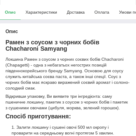
Опис
Характеристики
Доставка
Оплата
Умови п
Опис
Рамен з соусом з чорних бобів
Chacharoni Samyang
Локшина Рамен з соусом з чорних соєвих бобів Chacharoni
(Chapagetti) - одна з небагатьох негострих позицій
південнокорейського бренду Samyang. Основою для соусу
служить китайська соєва паста, а також інші спеції. Соус з
чорних бобів має яскраво виражений соєвий аромат і солоно-
солодкий смак.
Відкривши упаковку, Ви виявите три інгредієнта: саму
пшеничне локшину, пакетик з соусом з чорних бобів і пакетик
з сушеними овочами (цибуля, морква, зелений горошок).
Спосіб приготування:
Залити локшину і сушені овочі 500 мл окропу і
проварити на середньому вогні протягом 5 хвилин.