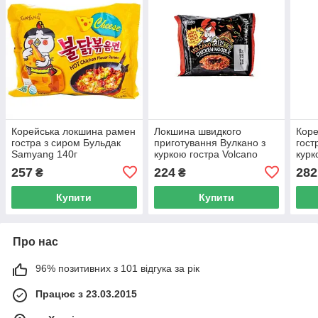
Корейська локшина рамен
Локшина швидкого
Коре
гостра з сиром Бульдак
приготування Вулкано з
гост
Samyang 140г
куркою гостра Volcano
курк
Chicken Noodle PALDO
Hot 
257
224
282
₴
₴
140 г
Bowl
Купити
Купити
Про нас
96% позитивних з 101 відгука за рік
Працює з 23.03.2015