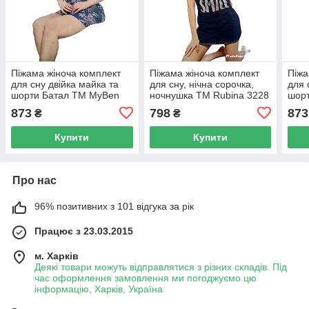
Піжама жіноча комплект
Піжама жіноча комплект
Піжа
для сну двійка майка та
для сну, нічна сорочка,
для 
шорти Батал ТМ MyBen
ночнушка ТМ Rubina 3228
шор
60007 (Туреччина)
(Туреччина)
6000
873
798
873
₴
₴
Купити
Купити
Про нас
96% позитивних з 101 відгука за рік
Працює з 23.03.2015
м. Харків
Деякі товари можуть відправлятися з різних складів. Під
час оформлення замовлення ми погоджуємо цю
інформацію, Харків, Україна