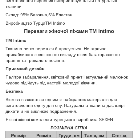
виготовлення виробник використовує тільки натуральні
тканини.
Склад: 95% Бавовна,5% Еластан.
Виробництво ТурциТМ Intimo
Переваги жіночої піжами ТМ Intimo
ТМ Intimo
Тканина легко переться й прасується. Не втрачає
привабливого зовнішнього вигляду після багаторазового
прання та тривалого носіння.
Приємний дизайн
Палітра забарвлення, квітковий принт і актуальний малюнок
чудово підійдуть під настрій молодої дівчини.
Безпека
Віскоза вважається одним із найкращих матеріалів для
виготовлення одягу для сну. Натуральна тканина дає шкірі
дихати й не викликає подразнення.
Якісні жіночі комплекти турецького виробника SEXEN
РОЗМІРНА СІТКА
Розмір
Розмір
Груди, см
Талія, см
Стегна,