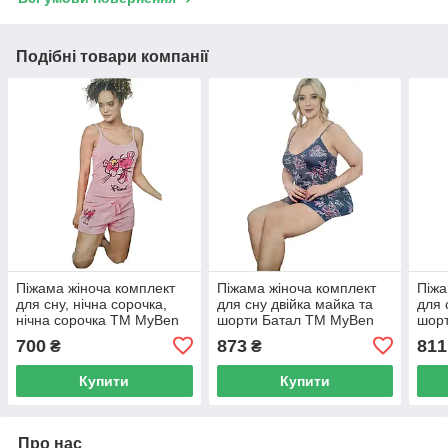
Подібні товари компанії
Піжама жіноча комплект
Піжама жіноча комплект
Піжа
для сну, нічна сорочка,
для сну двійка майка та
для 
нічна сорочка ТМ MyBen
шорти Батал ТМ MyBen
шорт
32128 (Туреччина)
60007 (Туреччина)
(Тур
700
873
811
₴
₴
Купити
Купити
Про нас