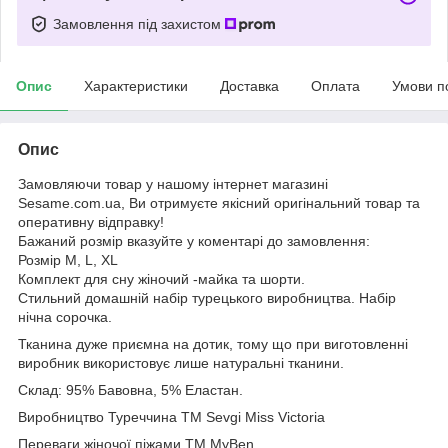
Замовлення під захистом
Опис
Характеристики
Доставка
Оплата
Умови п
Опис
Замовляючи товар у нашому інтернет магазині
Sesame.com.ua, Ви отримуєте якісний оригінальний товар та
оперативну відправку!
Бажаний розмір вказуйте у коментарі до замовлення:
Розмір M, L, XL
Комплект для сну жіночий -майка та шорти.
Стильний домашній набір турецького виробництва. Набір
нічна сорочка.
Тканина дуже приємна на дотик, тому що при виготовленні
виробник використовує лише натуральні тканини.
Склад: 95% Бавовна, 5% Еластан.
Виробництво Туреччина ТМ Sevgi Miss Victoria
Переваги жіночої піжами ТМ MyBen