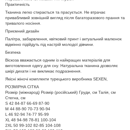
Практичність
Тканина легко стирається та прасується. Не втрачає
привабливий зовнішній вигляд після багаторазового прання та
тривалого носіння.
Приємний дизайн
Палітра, забарвлення, квітковий принт і актуальний малюнок
відмінно підійдуть під настрій молодої дівчини.
Безпека
Віскоза вважається одним із найкращих матеріалів для
виготовлення одягу для сну. Натуральна тканина дозволяє
шкірі дихати і не викликає подразнення.
Якісні жіночі комплекти турецького виробника SEXEN,
РОЗМІРНА СІТКА
Розмір (міжнарод) Розмір (російський) Груди, см Талія, см
Стегна, см
S 42 84-87 66-69 87-90
M 44 88-90 70-73 90-94
L 46 92-94 74-77 95-99
XL 48 94-98 78-81 100-104
2XL 50 99-102 82-85 104-108