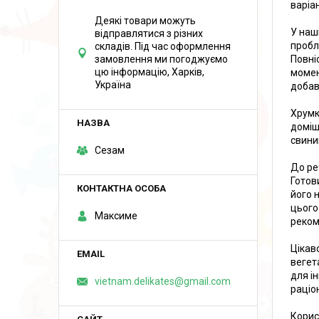
варіа
Деякі товари можуть
У наш
відправлятися з різних
пробл
складів. Під час оформлення
Повні
замовлення ми погоджуємо
цю інформацію, Харків,
момен
Україна
добав
Хрумк
доміш
свини
Сезам
До ре
Готов
його 
цього
Максиме
реком
Цікав
вегет
для і
vietnam.delikates@gmail.com
раціо
Корис