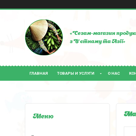
«Сезам-магазин продук
з В'єтнаму та Азії»
ГЛАВНАЯ
ТОВАРЫ И УСЛУГИ
О НАС
КО
Мар