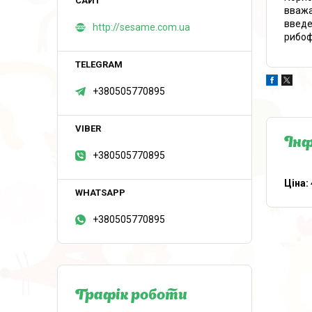
вважа
введе
http://sesame.com.ua
рибоф
+380505770895
Інф
+380505770895
Ціна:
+380505770895
Графік роботи