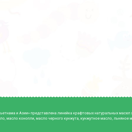
Вьетнама и Азии» представлена линейка крафтовых натуральных масел
ло, масло конопли, масло черного кунжута, кунжутное масло, льняное 