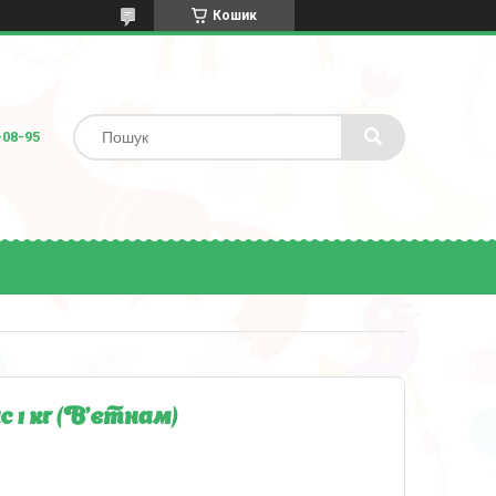
Кошик
-08-95
1 кг (В'єтнам)