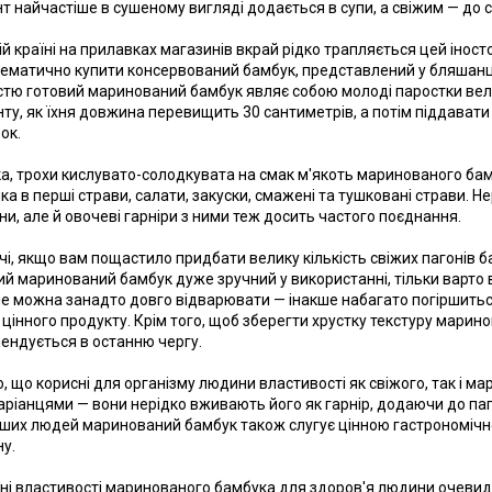
нт найчастіше в сушеному вигляді додається в супи, а свіжим — до ст
ій країні на прилавках магазинів вкрай рідко трапляється цей іност
ематично купити консервований бамбук, представлений у бляшанц
стю готовий маринований бамбук являє собою молоді паростки вели
ту, як їхня довжина перевищить 30 сантиметрів, а потім піддават
ок.
а, трохи кислувато-солодкувата на смак м'якоть маринованого ба
ка в перші страви, салати, закуски, смажені та тушковані страви.
ни, але й овочеві гарніри з ними теж досить частого поєднання.
чі, якщо вам пощастило придбати велику кількість свіжих пагонів б
ий маринований бамбук дуже зручний у використанні, тільки варто 
не можна занадто довго відварювати — інакше набагато погіршитьс
 цінного продукту. Крім того, щоб зберегти хрустку текстуру марин
ендується в останню чергу.
о, що корисні для організму людини властивості як свіжого, так і 
аріанцями — вони нерідко вживають його як гарнір, додаючи до паго
нших людей маринований бамбук також слугує цінною гастрономіч
ну.
ні властивості маринованого бамбука для здоров'я людини очевидні