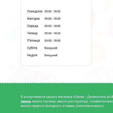
Понеділок
09:00
18:00
Вівторок
09:00
18:00
Середа
09:00
18:00
Четвер
09:00
18:00
Пʼятниця
09:00
18:00
Субота
Вихідний
Неділя
Вихідний
В ассортименте нашего магазина «Сезам –Деликатесы из 
тмина
, масло горчицы, масло расторопши, тыквенное мас
масло первого холодного отжима, кокосовое масло.