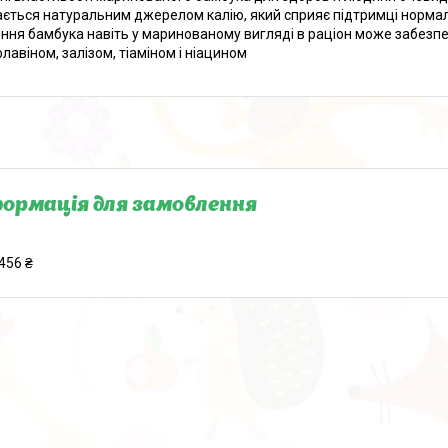
ється натуральним джерелом калію, який сприяє підтримці нормал
ння бамбука навіть у маринованому вигляді в раціон може забезп
лавіном, залізом, тіаміном і ніацином
ормація для замовлення
456 ₴