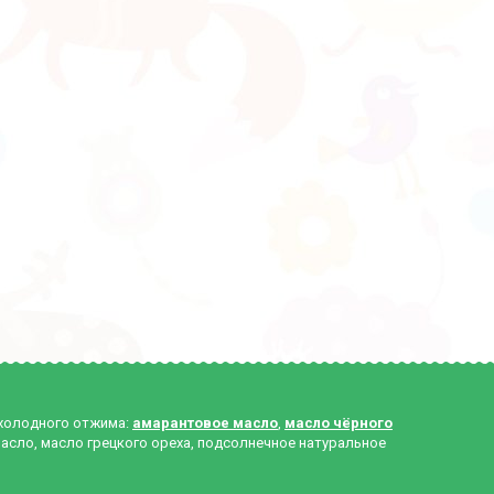
 холодного отжима:
амарантовое масло
,
масло чёрного
масло, масло грецкого ореха, подсолнечное натуральное