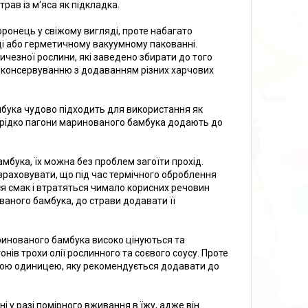
рав із м'яса як підкладка.
оронець у свіжому вигляді, проте набагато
і або герметичному вакуумному пакованні.
чезної рослини, які заведено збирати до того
и консервуванню з додаванням різних харчових
мбука чудово підходить для використання як
 Нерідко пагони маринованого бамбука додають до
амбука, їх можна без проблем загоїти прохід.
враховувати, що під час термічного оброблення
я смак і втратяться чимало корисних речовин
ованого бамбука, до страви додавати її
маринованого бамбука високо цінуються та
нів трохи олії рослинного та соєвого соусу. Проте
ною одиницею, яку рекомендується додавати до
 у разі помірного вживання в їжу, адже він