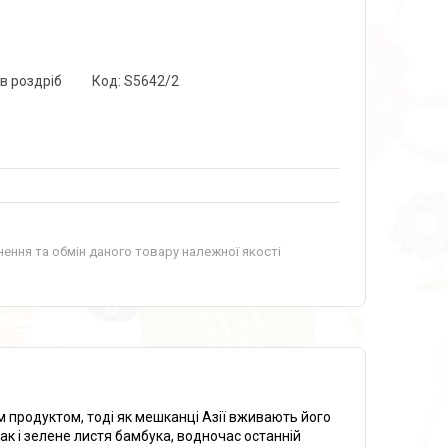
 в роздріб
Код:
S5642/2
ення та обмін даного товару належної якості
 продуктом, тоді як мешканці Азії вживають його
так і зелене листя бамбука, водночас останній