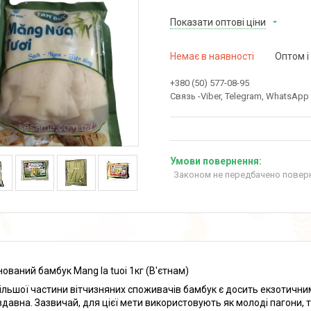
Показати оптові ціни
Немає в наявності
Оптом і
+380 (50) 577-08-95
Связь -Viber, Telegram, WhatsApp
Законом не передбачено поверн
ований бамбук Mang la tuoi 1кг (В'єтнам)
ільшої частини вітчизняних споживачів бамбук є досить екзотичним
 здавна. Зазвичай, для цієї мети використовують як молоді пагони, 