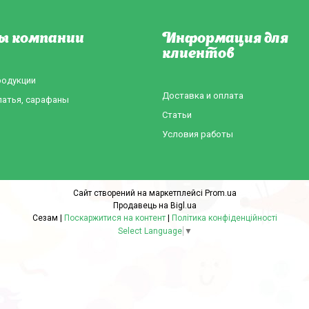
ы компании
Информация для
клиентов
родукции
Доставка и оплата
латья, сарафаны
Статьи
Условия работы
Сайт створений на маркетплейсі
Prom.ua
Продавець на Bigl.ua
Сезам |
Поскаржитися на контент
|
Політика конфіденційності
Select Language
▼