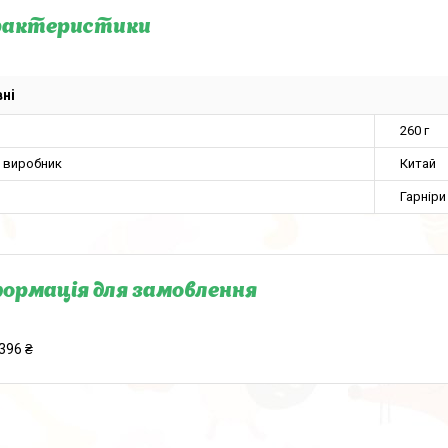
рактеристики
ні
260 г
а виробник
Китай
Гарніри
ормація для замовлення
396 ₴