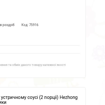
 в роздріб
Код:
75916
ення та обмін даного товару належної якості
стричному соусі (2 порції) Hezhong
ики