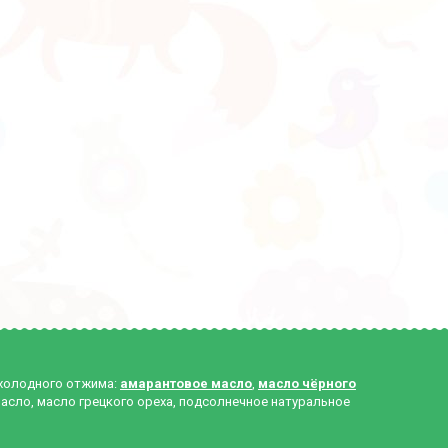
 холодного отжима:
амарантовое масло
,
масло чёрного
масло, масло грецкого ореха, подсолнечное натуральное