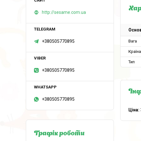
Ха
http://sesame.com.ua
Основ
+380505770895
Вага
Країн
Тип
+380505770895
Інф
+380505770895
Ціна:
Графік роботи