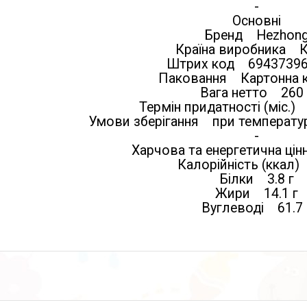
-
Основні
Бренд Hezhon
Країна виробника 
Штрих код 6943739
Паковання Картонна 
Вага нетто 260 
Термін придатності (міс.)
Умови зберігання при температур
-
Харчова та енергетична цінн
Калорійність (ккал
Білки 3.8 г
Жири 14.1 г
Вуглеводі 61.7 