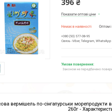
396 ₴
Показати оптові ціни
Немає в наявності
Оптом і
+380 (50) 577-08-95
Связь -Viber, Telegram, WhatsApp
Законом не передбачено поверн
ова вермішель по-сінгапурськи морепродукти в у
260г - Характерист