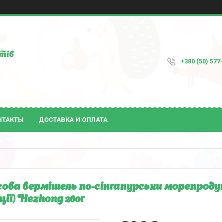
тів
+380 (50) 577
НТАКТЫ
ДОСТАВКА И ОПЛАТА
ова вермішель по-сінгапурськи морепродук
ції) Hezhong 260г