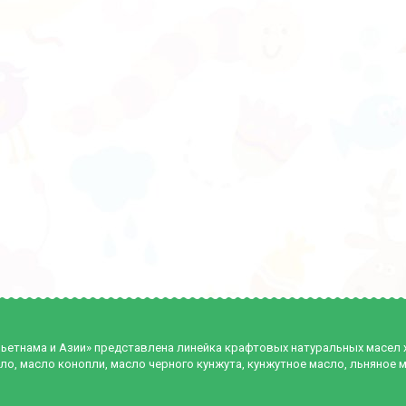
Вьетнама и Азии» представлена линейка крафтовых натуральных масел
ло, масло конопли, масло черного кунжута, кунжутное масло, льняное 