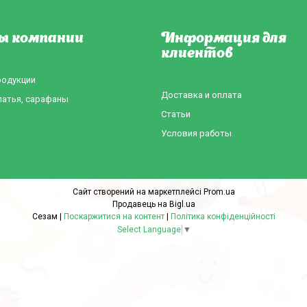
ы компании
Информация для
клиентов
родукции
Доставка и оплата
латья, сарафаны
Статьи
Условия работы
Сайт створений на маркетплейсі
Prom.ua
Продавець на Bigl.ua
Сезам |
Поскаржитися на контент
|
Політика конфіденційності
Select Language
▼