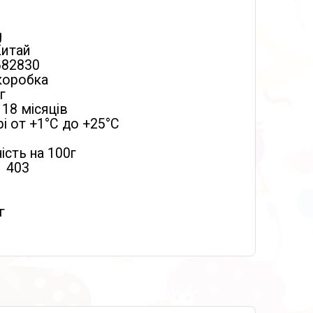
g
Китай
682830
коробка
г
 18 місяців
і от +1°C до +25°C
ість на 100г
) 403
г