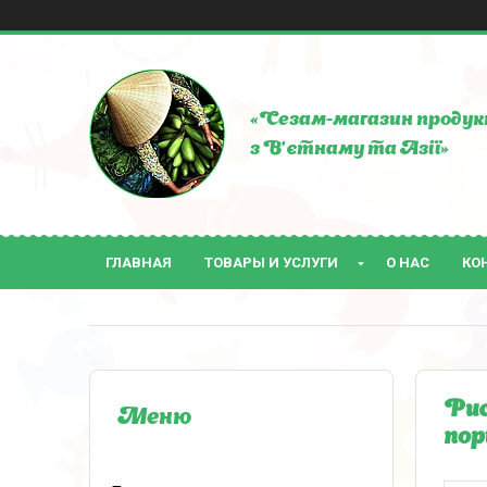
«Сезам-магазин продук
з В'єтнаму та Азії»
ГЛАВНАЯ
ТОВАРЫ И УСЛУГИ
О НАС
КО
Рис
пор