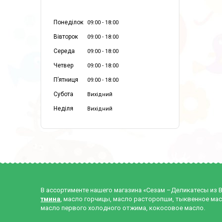
Понеділок
09:00
18:00
Вівторок
09:00
18:00
Середа
09:00
18:00
Четвер
09:00
18:00
Пʼятниця
09:00
18:00
Субота
Вихідний
Неділя
Вихідний
В ассортименте нашего магазина «Сезам –Деликатесы из 
тмина
, масло горчицы, масло расторопши, тыквенное мас
масло первого холодного отжима, кокосовое масло.