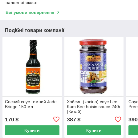
належної якості
Всі умови повернення
Подібні товари компанії
Соєвий соус темний Jade
Хойсин (хосіно) соус Lee
Соус
Bridge 150 мл
Kum Kee hoisin sauce 240г
Prem
(Китай)
170
387
390
₴
₴
Купити
Купити