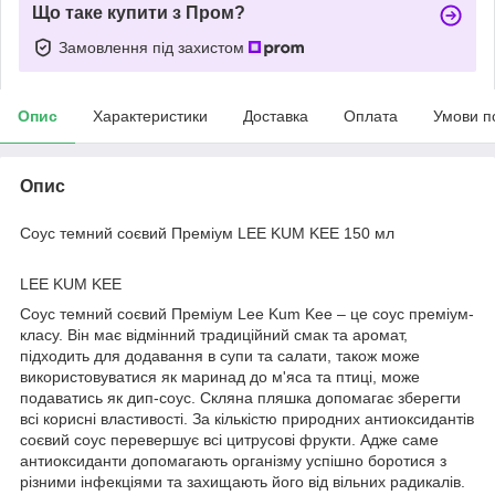
Що таке купити з Пром?
Замовлення під захистом
Опис
Характеристики
Доставка
Оплата
Умови п
Опис
Соус темний соєвий Преміум LEE KUM KEE 150 мл
LEE KUM KEE
Соус темний соєвий Преміум Lee Kum Kee – це соус преміум-
класу. Він має відмінний традиційний смак та аромат,
підходить для додавання в супи та салати, також може
використовуватися як маринад до м'яса та птиці, може
подаватись як дип-соус. Скляна пляшка допомагає зберегти
всі корисні властивості. За кількістю природних антиоксидантів
соєвий соус перевершує всі цитрусові фрукти. Адже саме
антиоксиданти допомагають організму успішно боротися з
різними інфекціями та захищають його від вільних радикалів.