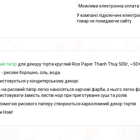
У компанії підключені електро
товар не покидаючи сайту.
ий папір
для декору торта круглий Rice Paper Thanh Thuy 500г, ~50+
 - рисове борошно, сіль, вода.
истовується у кондитерському декорі.
 на рисовий папір легко наносяться харчові фарби, з нього легко 
истовувати замість листів норі при приготуванні суші та ролів.
помогою рисового паперу створюється карколомний декор тортів.
и Нові!