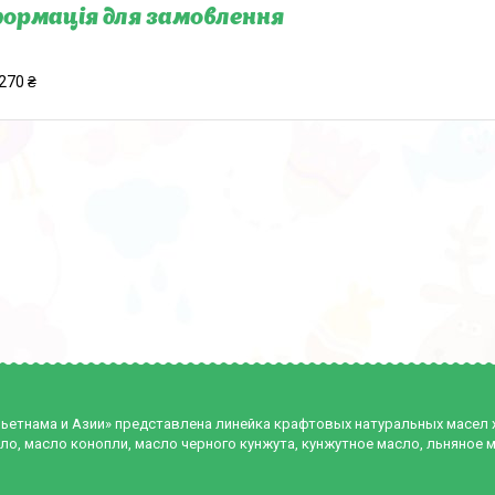
ормація для замовлення
270 ₴
Вьетнама и Азии» представлена линейка крафтовых натуральных масел
ло, масло конопли, масло черного кунжута, кунжутное масло, льняное 