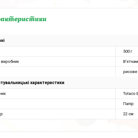
рактеристики
ні
500 г
а виробник
В'єтнам
рисове 
тувальницькі характеристики
ник
Totaco 
Папір
тр
22 см