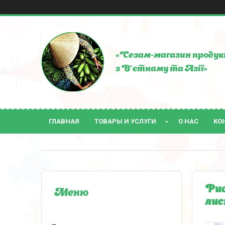
«Сезам-магазин продук
з В'єтнаму та Азії»
ГЛАВНАЯ
ТОВАРЫ И УСЛУГИ
О НАС
КО
Рис
лис