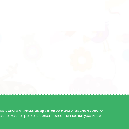
 холодного отжима:
амарантовое масло
,
масло чёрного
масло, масло грецкого ореха, подсолнечное натуральное