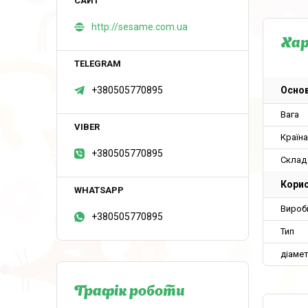
http://sesame.com.ua
Ха
Основ
+380505770895
Вага
Країн
+380505770895
Склад
Корис
Вироб
+380505770895
Тип
діаме
Графік роботи