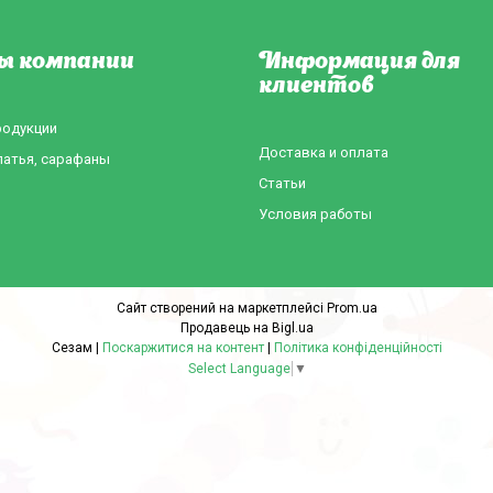
ы компании
Информация для
клиентов
родукции
Доставка и оплата
латья, сарафаны
Статьи
Условия работы
Сайт створений на маркетплейсі
Prom.ua
Продавець на Bigl.ua
Сезам |
Поскаржитися на контент
|
Політика конфіденційності
Select Language
▼