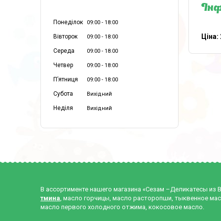
Інф
Понеділок
09:00
18:00
Ціна:
Вівторок
09:00
18:00
Середа
09:00
18:00
Четвер
09:00
18:00
Пʼятниця
09:00
18:00
Субота
Вихідний
Неділя
Вихідний
В ассортименте нашего магазина «Сезам –Деликатесы из 
тмина
, масло горчицы, масло расторопши, тыквенное мас
масло первого холодного отжима, кокосовое масло.