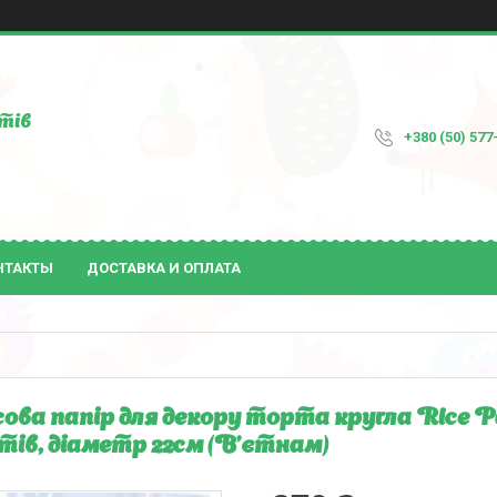
тів
+380 (50) 577
НТАКТЫ
ДОСТАВКА И ОПЛАТА
ова папір для декору торта кругла Rice Pa
тів, діаметр 22см (В'єтнам)