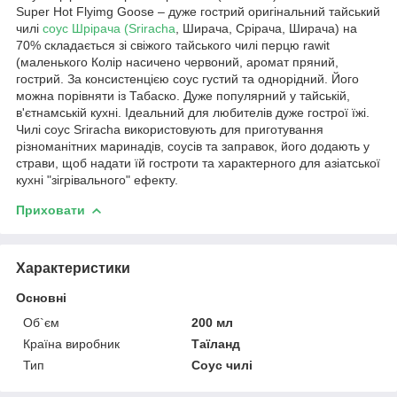
Super Hot Flyimg Goose – дуже гострий оригінальний тайський
чилі
соус Шрірача (Sriracha
, Ширача, Срірача, Ширача) на
70% складається зі свіжого тайського чилі перцю rawit
(маленького Колір насичено червоний, аромат пряний,
гострий. За консистенцією соус густий та однорідний. Його
можна порівняти із Табаско. Дуже популярний у тайській,
в'єтнамській кухні. Ідеальний для любителів дуже гострої їжі.
Чилі соус Sriracha використовують для приготування
різноманітних маринадів, соусів та заправок, його додають у
страви, щоб надати їй гостроти та характерного для азіатської
кухні "зігрівального" ефекту.
Приховати
Характеристики
Основні
Об`єм
200 мл
Країна виробник
Таїланд
Тип
Соус чилі