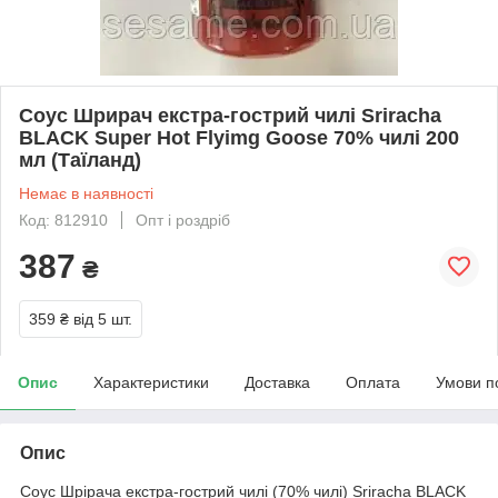
Соус Шрирач екстра-гострий чилі Sriracha
BLACK Super Hot Flyimg Goose 70% чилі 200
мл (Таїланд)
Немає в наявності
Код: 812910
Опт і роздріб
387
₴
359 ₴
від 5 шт.
Опис
Характеристики
Доставка
Оплата
Умови п
Опис
Соус Шрірача екстра-гострий чилі (70% чилі) Sriracha BLACK