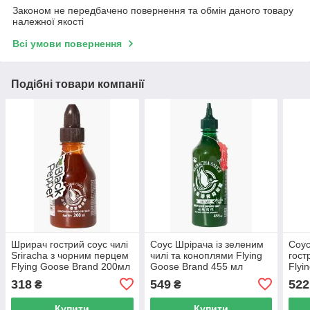
Законом не передбачено повернення та обмін даного товару
належної якості
Всі умови повернення
Подібні товари компанії
Шрирач гострий соус чилі
Соус Шрірача із зеленим
Соус
Sriracha з чорним перцем
чилі та коноплями Flying
гост
Flying Goose Brand 200мл
Goose Brand 455 мл
Flyi
(Таїланд)
(Таїланд)
чилі
318
549
522
₴
₴
Купити
Купити