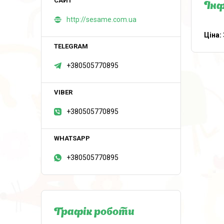
Інф
http://sesame.com.ua
Ціна:
+380505770895
+380505770895
+380505770895
Графік роботи