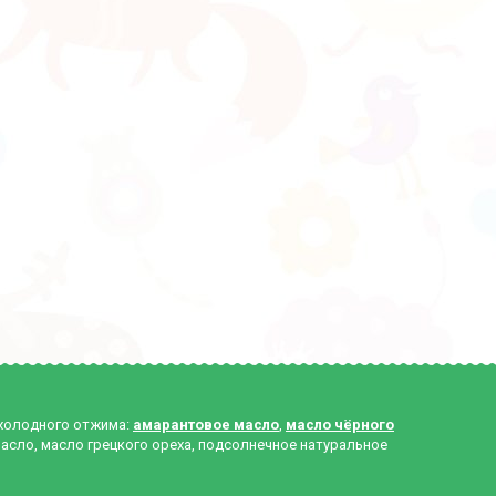
 холодного отжима:
амарантовое масло
,
масло чёрного
масло, масло грецкого ореха, подсолнечное натуральное