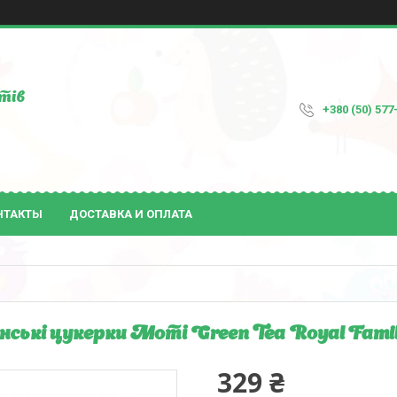
тів
+380 (50) 577
НТАКТЫ
ДОСТАВКА И ОПЛАТА
нські цукерки Моті Green Tea Royal Family
329 ₴