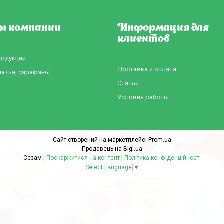
ы компании
Информация для
клиентов
родукции
Доставка и оплата
латья, сарафаны
Статьи
Условия работы
Сайт створений на маркетплейсі
Prom.ua
Продавець на Bigl.ua
Сезам |
Поскаржитися на контент
|
Політика конфіденційності
Select Language
▼