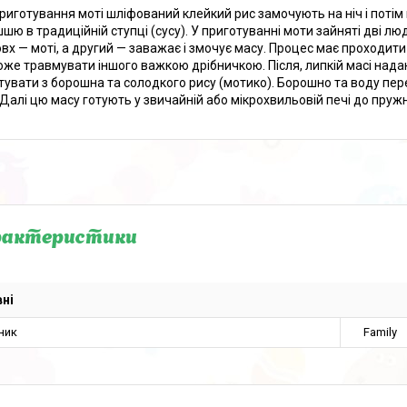
риготування моті шліфований клейкий рис замочують на ніч і потім
шшю в традиційній ступці (сусу). У приготуванні моти зайняті дві л
вх — моті, а другий — заважає і змочує масу. Процес має проходити 
оже травмувати іншого важкою дрібничкою. Після, липкій масі над
тувати з борошна та солодкого рису (мотико). Борошно та воду пер
 Далі цю масу готують у звичайній або мікрохвильовій печі до пруж
рактеристики
ні
ник
Family