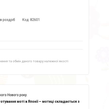
 в роздріб
Код:
82601
ення та обмін даного товару належної якості
кого Нового року.
отування моті в Японії — мотиці складається з