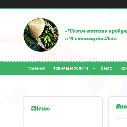
«Сезам-магазин продук
з В'єтнаму та Азії»
ГЛАВНАЯ
ТОВАРЫ И УСЛУГИ
О НАС
КО
Япо