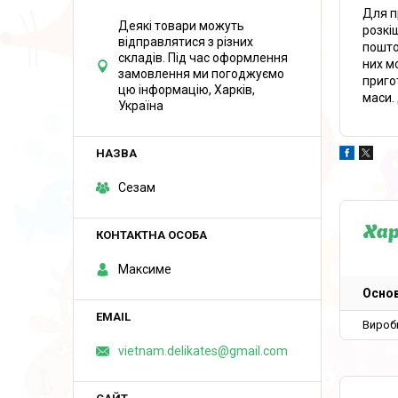
Для п
Деякі товари можуть
розкі
відправлятися з різних
пошто
складів. Під час оформлення
них м
замовлення ми погоджуємо
приго
цю інформацію, Харків,
маси.
Україна
Сезам
Ха
Максиме
Основ
Вироб
vietnam.delikates@gmail.com