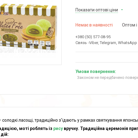
Показати оптові ціни
Немає в наявності
Оптом і
+380 (50) 577-08-95
Связь -Viber, Telegram, WhatsApp
Законом не передбачено поверн
— солодкі ласощі, традиційно з'їдають у рамках святкування японсь
адицією, моті роблять із
рису
вручну. Традиційна церемонія приг
 дій: