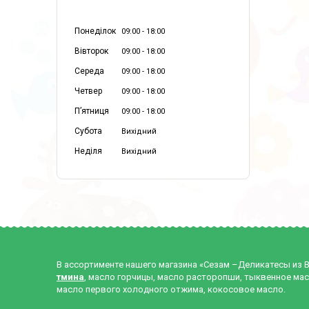
Понеділок
09:00
18:00
Вівторок
09:00
18:00
Середа
09:00
18:00
Четвер
09:00
18:00
Пʼятниця
09:00
18:00
Субота
Вихідний
Неділя
Вихідний
В ассортименте нашего магазина «Сезам –Деликатесы из 
тмина
, масло горчицы, масло расторопши, тыквенное мас
масло первого холодного отжима, кокосовое масло.