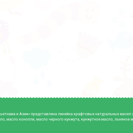
Вьетнама и Азии» представлена линейка крафтовых натуральных масел
ло, масло конопли, масло черного кунжута, кунжутное масло, льняное 