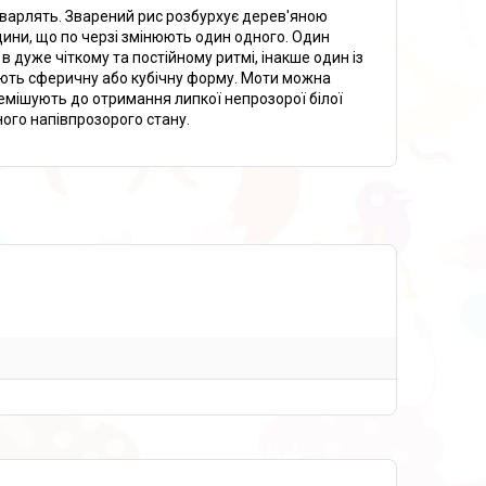
 варлять. Зварений рис розбурхує дерев'яною
юдини, що по черзі змінюють один одного. Один
в дуже чіткому та постійному ритмі, інакше один із
ають сферичну або кубічну форму. Моти можна
емішують до отримання липкої непрозорої білої
ного напівпрозорого стану.