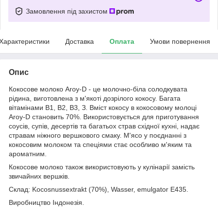
Замовлення під захистом
Характеристики
Доставка
Оплата
Умови повернення
Опис
Кокосове молоко Aroy-D - це молочно-біла солодкувата
рідина, виготовлена ​​з м'якоті дозрілого кокосу. Багата
вітамінами В1, В2, В3, З. Вміст кокосу в кокосовому молоці
Aroy-D становить 70%. Використовується для приготування
соусів, супів, десертів та багатьох страв східної кухні, надає
стравам ніжного вершкового смаку. М'ясо у поєднанні з
кокосовим молоком та спеціями стає особливо м'яким та
ароматним.
Кокосове молоко також використовують у кулінарії замість
звичайних вершків.
Склад: Kocosnussextrakt (70%), Wasser, emulgator E435.
Виробництво Індонезія.