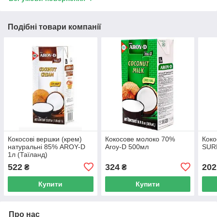
Подібні товари компанії
Кокосові вершки (крем)
Кокосове молоко 70%
Коко
натуральні 85% AROY-D
Aroy-D 500мл
SUR
1л (Таїланд)
522
324
202
₴
₴
Купити
Купити
Про нас