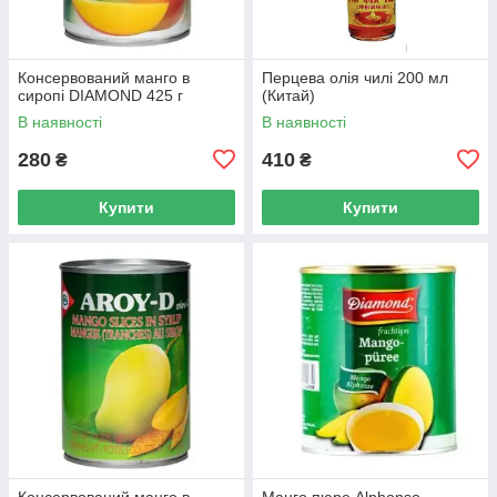
Консервований манго в
Перцева олія чилі 200 мл
сиропі DIAMOND 425 г
(Китай)
В наявності
В наявності
280
410
₴
₴
Купити
Купити
Консервований манго в
Манго пюре Alphonso