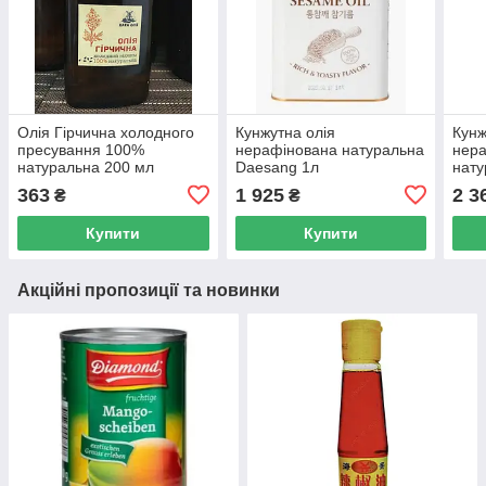
Олія Гірчична холодного
Кунжутна олія
Кун
пресування 100%
нерафінована натуральна
нер
натуральна 200 мл
Daesang 1л
нату
(Україна)
1,65
363
1 925
2 3
₴
₴
Купити
Купити
Акційні пропозиції та новинки