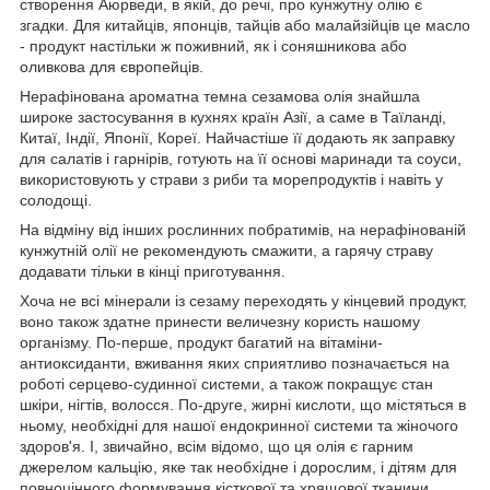
створення Аюрведи, в якій, до речі, про кунжутну олію є
згадки. Для китайців, японців, тайців або малайзійців це масло
- продукт настільки ж поживний, як і соняшникова або
оливкова для європейців.
Нерафінована ароматна темна сезамова олія знайшла
широке застосування в кухнях країн Азії, а саме в Таїланді,
Китаї, Індії, Японії, Кореї. Найчастіше її додають як заправку
для салатів і гарнірів, готують на її основі маринади та соуси,
використовують у страви з риби та морепродуктів і навіть у
солодощі.
На відміну від інших рослинних побратимів, на нерафінованій
кунжутній олії не рекомендують смажити, а гарячу страву
додавати тільки в кінці приготування.
Хоча не всі мінерали із сезаму переходять у кінцевий продукт,
воно також здатне принести величезну користь нашому
організму. По-перше, продукт багатий на вітаміни-
антиоксиданти, вживання яких сприятливо позначається на
роботі серцево-судинної системи, а також покращує стан
шкіри, нігтів, волосся. По-друге, жирні кислоти, що містяться в
ньому, необхідні для нашої ендокринної системи та жіночого
здоров'я. І, звичайно, всім відомо, що ця олія є гарним
джерелом кальцію, яке так необхідне і дорослим, і дітям для
повноцінного формування кісткової та хрящової тканини.