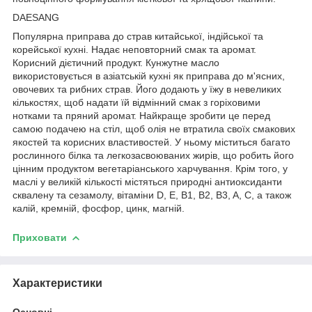
DAESANG
Популярна приправа до страв китайської, індійської та
корейської кухні. Надає неповторний смак та аромат.
Корисний дієтичний продукт. Кунжутне масло
використовується в азіатській кухні як приправа до м'ясних,
овочевих та рибних страв. Його додають у їжу в невеликих
кількостях, щоб надати їй відмінний смак з горіховими
нотками та пряний аромат. Найкраще зробити це перед
самою подачею на стіл, щоб олія не втратила своїх смакових
якостей та корисних властивостей. У ньому міститься багато
рослинного білка та легкозасвоюваних жирів, що робить його
цінним продуктом вегетаріанського харчування. Крім того, у
маслі у великій кількості містяться природні антиоксиданти
сквалену та сезамолу, вітаміни D, E, B1, B2, B3, A, C, а також
калій, кремній, фосфор, цинк, магній.
Приховати
Характеристики
Основні