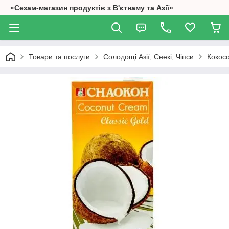
«Сезам-магазин продуктів з В'єтнаму та Азії»
Товари та послуги
Солодощі Азії, Снекі, Чіпси
Кокос