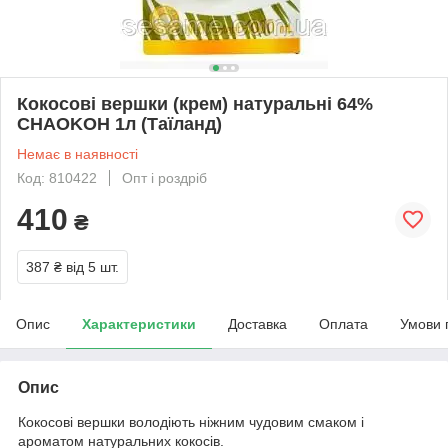
Кокосові вершки (крем) натуральні 64%
CHAOKOH 1л (Таїланд)
Немає в наявності
Код: 810422
Опт і роздріб
410
₴
387 ₴
від 5 шт.
Опис
Характеристики
Доставка
Оплата
Умови 
Опис
Кокосові вершки володіють ніжним чудовим смаком і
ароматом натуральних кокосів.