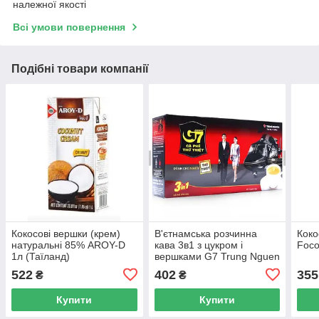
належної якості
Всі умови повернення
Подібні товари компанії
Кокосові вершки (крем)
В'єтнамська розчинна
Коко
натуральні 85% AROY-D
кава 3в1 з цукром і
Foco
1л (Таїланд)
вершками G7 Trung Nguen
Original, 21 пак (В'єтнам)
522
402
355
₴
₴
Купити
Купити