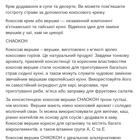
Крім додавання в супи та десерти, Ви можете пом'якшити
гостроту страви за допомогою кокосового крему.
Кокосові крем або вершки — незамінний компонент
в'єтнамської та тайської кухні. Відмінна ідея для заміни
вершків у чаї, каві чи цикорії.
CHAOKOH
Кокосові вершки – вершки, виготовлені з м'якоті зрілих
кокосових горіхів. Це натуральний продукт. Завдяки тонкому
аромату, приємній консистенції та корисним властивостям
кокосові вершки стали основою для приготування багатьох
страв східної кухні, а також можуть служити чудовою заміною
звичайним вершкам європейської кухні. Використовуйте його
як самостійний інгредієнт для карі, морозива, при
приготуванні риби, м'яса або заправку для фруктових салатів.
За консистенцією кокосові вершки CHAOKOH трохи густіші,
ніж молоко. Вершки мають ніжно кокосовий аромат і солодко
молочний смак. Їх можна використовувати для випічки, каш,
різних коктейлів як основу для соусів і додавати в каву.
Кокосові вершки корисні для організму та містять багато
мікроелементів, а також вітаміни групи А, С та Е.
Кокосові вершки CHAOKOH є ідеальною альтернативою