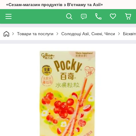
«Сезам-магазин продуктів з В'єтнаму та Азії»
Товари та послуги
Солодощі Азії, Снекі, Чіпси
Біскві