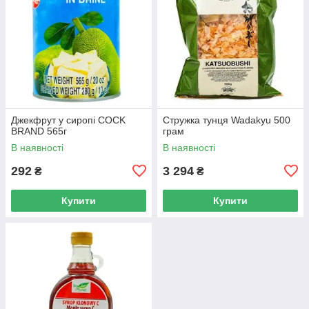
Джекфрут у сиропі COCK
Стружка тунця Wadakyu 500
BRAND 565г
грам
В наявності
В наявності
292
3 294
₴
₴
Купити
Купити