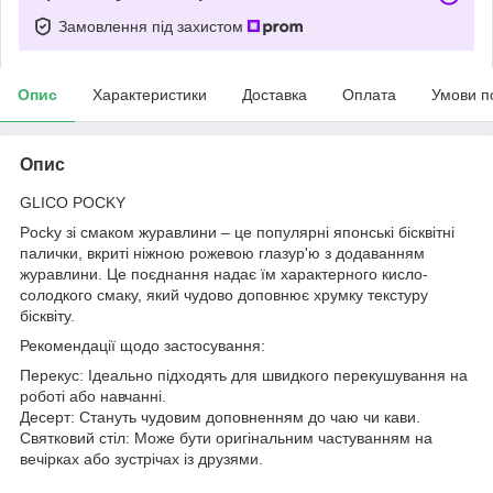
Замовлення під захистом
Опис
Характеристики
Доставка
Оплата
Умови п
Опис
GLICO POCKY
Pocky зі смаком журавлини – це популярні японські бісквітні
палички, вкриті ніжною рожевою глазур'ю з додаванням
журавлини. Це поєднання надає їм характерного кисло-
солодкого смаку, який чудово доповнює хрумку текстуру
бісквіту.
Рекомендації щодо застосування:
Перекус: Ідеально підходять для швидкого перекушування на
роботі або навчанні.
Десерт: Стануть чудовим доповненням до чаю чи кави.
Святковий стіл: Може бути оригінальним частуванням на
вечірках або зустрічах із друзями.