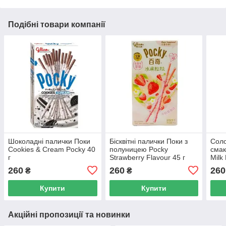
Подібні товари компанії
Шоколадні палички Поки
Бісквітні палички Поки з
Соло
Cookies & Cream Pocky 40
полуницею Pocky
смак
г
Strawberry Flavour 45 г
Milk
260
260
260
₴
₴
Купити
Купити
Акційні пропозиції та новинки