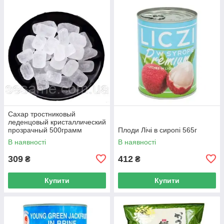
Сахар тростниковый
леденцовый кристаллический
прозрачный 500грамм
Плоди Лічі в сиропі 565г
(Вьетнам)
В наявності
В наявності
309
412
₴
₴
Купити
Купити