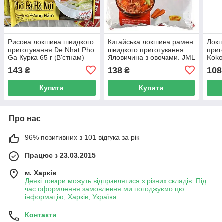
Рисова локшина швидкого
Китайська локшина рамен
Локш
приготування De Nhat Pho
швидкого приготування
приг
Ga Курка 65 г (В'єтнам)
Яловичина з овочами. JML
Koko
INSTANT NOODLE 109г
143
138
108
₴
₴
Купити
Купити
Про нас
96% позитивних з 101 відгука за рік
Працює з 23.03.2015
м. Харків
Деякі товари можуть відправлятися з різних складів. Під
час оформлення замовлення ми погоджуємо цю
інформацію, Харків, Україна
Контакти