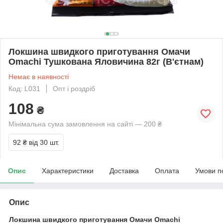
Локшина швидкого приготування Омачи
Omachi Тушкована Яловичина 82г (В'єтнам)
Немає в наявності
Код: L031
Опт і роздріб
108
₴
Мінімальна сума замовлення на сайті — 200 ₴
92 ₴
від 30 шт.
Опис
Характеристики
Доставка
Оплата
Умови п
Опис
Локшина швидкого приготування Омачи Omachi