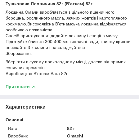
Тушкована Яловичина 82г (В'єтнам) 82г.
Локшина Омачи виробляється з цільного пшеничного
борошна, рослинного масла, яєчних жовтків і картопляного
крохмалю.Високоякісна В'єтнамська локшина відрізняється
особливою поживністю
Спосіб приготування: додайте локшину і спеції в миску.
Підготуйте близько 300-400 мл киплячої води, кришку кришки
почекайте 3 хвилини і насолоджуйтеся.
Збереження:
Зберігати в сухому прохолодному місці, далеко від прямих
сонячних променів.
Виробництво В'єтнам.Вага 82г
Приховати
Характеристики
Основні
Вага
82 г
Виробник
Omachi