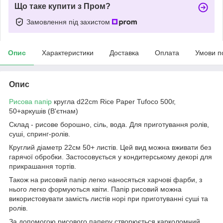
Що таке купити з Пром?
Замовлення під захистом
Опис
Характеристики
Доставка
Оплата
Умови п
Опис
Рисова папір
кругла d22cm Rice Paper Tufoco 500г,
50+аркушів (В'єтнам)
Склад - рисове борошно, сіль, вода. Для приготування ролів,
суші, спринг-ролів.
Круглий діаметр 22см 50+ листів. Цей вид можна вживати без
гарячої обробки. Застосовується у кондитерському декорі для
прикрашання тортів.
Також на рисовий папір легко наносяться харчові фарби, з
нього легко формуються квіти. Папір рисовий можна
використовувати замість листів норі при приготуванні суші та
ролів.
За допомогою рисового паперу створюється карколомний