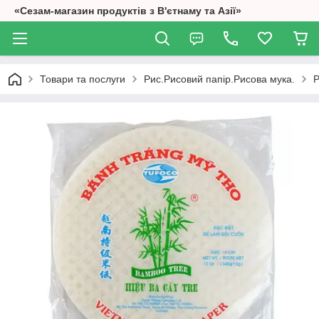
«Сезам-магазин продуктів з В'єтнаму та Азії»
Товари та послуги
Рис.Рисовий папір.Рисова мука.
Р