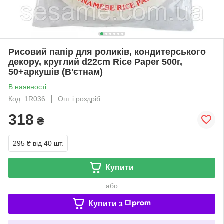
Рисовий папір для роликів, кондитерського
декору, круглий d22cm Rice Paper 500г,
50+аркушів (В'єтнам)
В наявності
Код: 1R036
Опт і роздріб
318
₴
295 ₴
від 40 шт.
Купити
або
Купити з