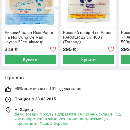
Рисовий папір Rice Paper
Рисовий папір Rice Paper
Рисо
Ha Noi Dung De Ran
FARMER 22 см 400 г
THAN
кругла 22см діаметр
(Таїланд)
500г
(В'єтнам)
22см
318
295
292
₴
₴
Купити
Купити
Про нас
96% позитивних з 101 відгука за рік
Працює з 23.03.2015
м. Харків
Деякі товари можуть відправлятися з різних складів. Під
час оформлення замовлення ми погоджуємо цю
інформацію, Харків, Україна