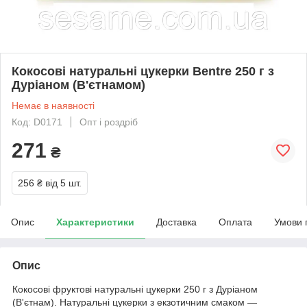
Кокосові натуральні цукерки Bentre 250 г з
Дуріаном (В'єтнамом)
Немає в наявності
Код: D0171
Опт і роздріб
271
₴
256 ₴
від 5 шт.
Опис
Характеристики
Доставка
Оплата
Умови 
Опис
Кокосові фруктові натуральні цукерки 250 г з Дуріаном
(В'єтнам). Натуральні цукерки з екзотичним смаком —