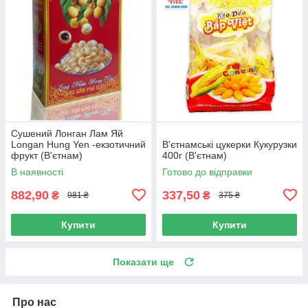
Сушений Лонган Лам Яй
Longan Hung Yen -екзотичний
В'єтнамські цукерки Кукурузки
фрукт (В'єтнам)
400г (В'єтнам)
В наявності
Готово до відправки
882,90
337,50
₴
₴
981 ₴
375 ₴
Купити
Купити
Показати ще
Про нас