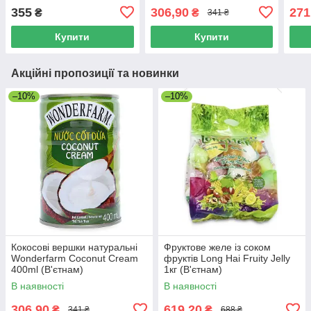
355
306,90
271
₴
₴
341 ₴
Купити
Купити
Акційні пропозиції та новинки
–10%
–10%
Кокосові вершки натуральні
Фруктове желе із соком
Wonderfarm Coconut Cream
фруктів Long Hai Fruity Jelly
400ml (В'єтнам)
1кг (В'єтнам)
В наявності
В наявності
306,90
619,20
₴
₴
341 ₴
688 ₴