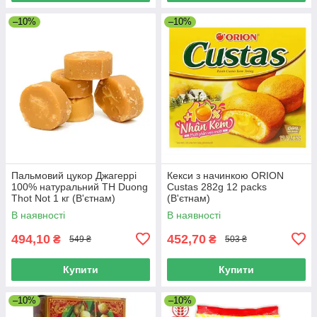
–10%
–10%
Пальмовий цукор Джагеррі
Кекси з начинкою ORION
100% натуральний TH Duong
Custas 282g 12 packs
Thot Not 1 кг (В'єтнам)
(В'єтнам)
В наявності
В наявності
494,10
452,70
₴
₴
549 ₴
503 ₴
Купити
Купити
–10%
–10%