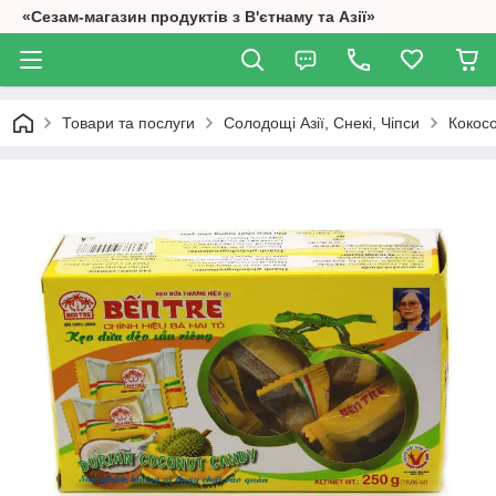
«Сезам-магазин продуктів з В'єтнаму та Азії»
Товари та послуги
Солодощі Азії, Снекі, Чіпси
Кокосо