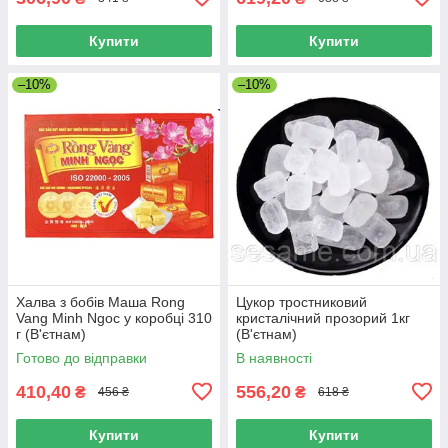
Купити
Купити
–10%
–10%
Халва з бобів Маша Rong
Цукор тростниковий
Vang Minh Ngoc у коробці 310
кристалічний прозорий 1кг
г (В'єтнам)
(В'єтнам)
Готово до відправки
В наявності
410,40
556,20
₴
₴
456 ₴
618 ₴
Купити
Купити