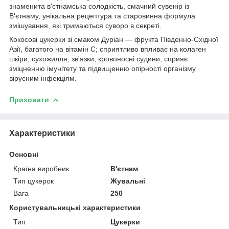
знаменита в'єтнамська солодкість, смачний сувенір із
В'єтнаму, унікальна рецептура та старовинна формула
змішування, які тримаються суворо в секреті.
Кокосові цукерки зі смаком Дуріан — фрукта Південно-Східної
Азії, багатого на вітамін C; сприятливо впливає на колаген
шкіри, сухожилля, зв'язки, кровоносні судини; сприяє
зміцненню імунітету та підвищенню опірності організму
вірусним інфекціям.
Приховати
Характеристики
Основні
Країна виробник
В'єтнам
Тип цукерок
Жувальні
Вага
250
Користувальницькі характеристики
Тип
Цукерки