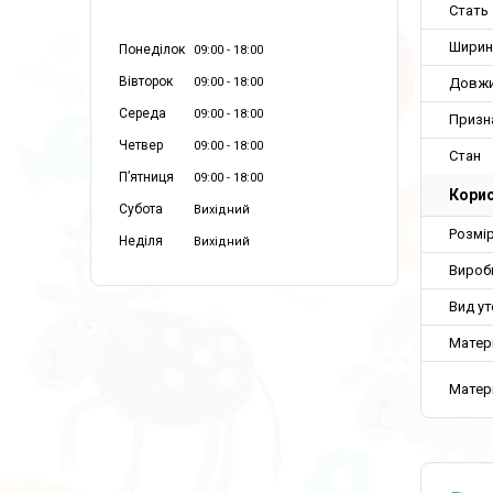
Стать
Ширин
Понеділок
09:00
18:00
Вівторок
Довж
09:00
18:00
Середа
09:00
18:00
Призн
Четвер
09:00
18:00
Стан
Пʼятниця
09:00
18:00
Корис
Субота
Вихідний
Розмір
Неділя
Вихідний
Вироб
Вид у
Матер
Матер