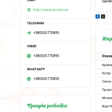
однак
http://sesame.com.ua
+380505770895
Ха
+380505770895
Основ
Країн
Колір
+380505770895
Сезон
Проріз
Можли
Графік роботи
Відсті