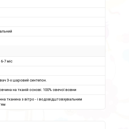
сальний
 6-7 міс
ач 3-х шаровий синтепон.
овчина на тканій основі. 100% овечої вовни
на тканина з вітро - і водовідштовхувальним
тям