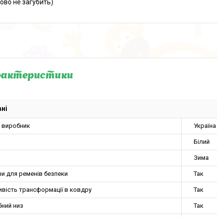
ово не загубить)
рактеристики
ні
а виробник
Україна
Білий
Зима
и для ременів безпеки
Так
вість трансформації в ковдру
Так
бний низ
Так