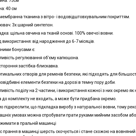
на: 75см
а: 40 см
 мембранна тканина з вітро- і водовідштовхувальним покриттям.
ювач: 3х шарний синтепон.
адка: щільна овчина на тканій основі. 100% овечої вовни.
д використання: від народження до 6-7 місяців.
ними бонусами є:
ливість регулювання об'єму капюшона.
стороння застібка-блискавка.
ертикальних отворів для ременів безпеки, які підходять для більшост
тловідбивні елементи безпеки на дорозі в темну пору доби.
ливість поділу на 2 частини, і використання кожної з них окремо як
 до комплекту не входить, а може бути придбана окремо.
о підкреслити, що підкладка виробу з натуральної вовни, тому ре
ашніх умовах можна спробувати прати руками мийним засобом або
джимати в пральній машинці
ас прання в машинці шерсть скочується і стане схожою на вовняний