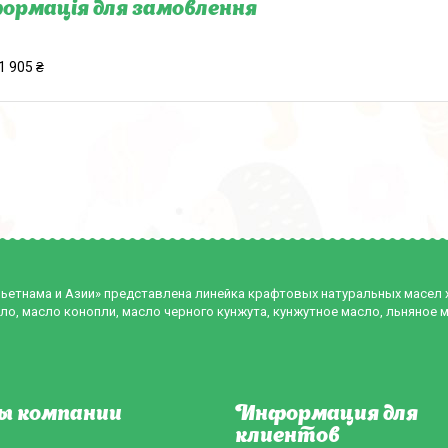
ормація для замовлення
1 905 ₴
Вьетнама и Азии» представлена линейка крафтовых натуральных масел
ло, масло конопли, масло черного кунжута, кунжутное масло, льняное 
ы компании
Информация для
клиентов