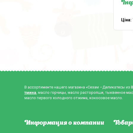
Інф
Ціна:
В ассортименте нашего магазина «Сезам –Деликатесы из 
тмина
, масло горчицы, масло расторопши, тыквенное мас
масло первого холодного отжима, кокосовое масло.
Информация о компании
Товар