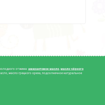
 холодного отжима:
амарантовое масло
,
масло чёрного
масло, масло грецкого ореха, подсолнечное натуральное