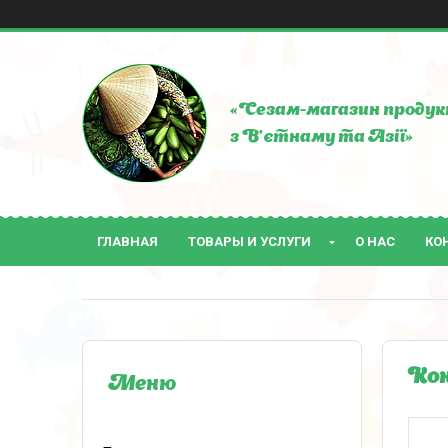
«Сезам-магазин продук
з В'єтнаму та Азії»
ГЛАВНАЯ
ТОВАРЫ И УСЛУГИ
О НАС
КО
Кон