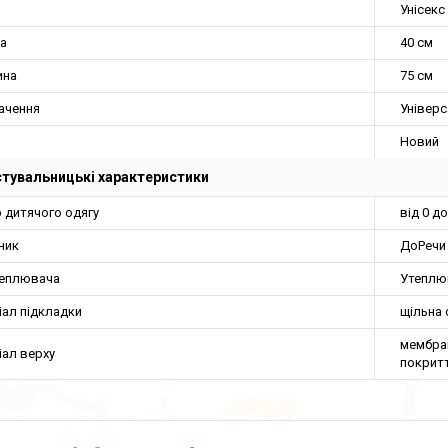
Унісекс
а
40 см
ина
75 см
ачення
Універ
Новий
тувальницькі характеристики
 дитячого одягу
від 0 до
ник
ДоРечи
теплювача
Утеплюв
іал підкладки
щільна 
мембран
іал верху
покрит