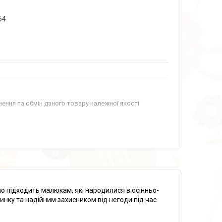
64
ення та обмін даного товару належної якості
о підходить малюкам, які народилися в осінньо-
инку та надійним захисником від негоди під час