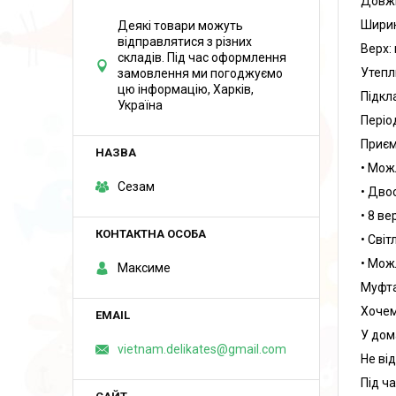
Довжи
Ширин
Деякі товари можуть
відправлятися з різних
Верх:
складів. Під час оформлення
Утепл
замовлення ми погоджуємо
цю інформацію, Харків,
Підкл
Україна
Періо
Приєм
• Мож
Сезам
• Дво
• 8 в
• Сві
• Мож
Максиме
Муфта
Хочем
У дом
vietnam.delikates@gmail.com
Не ві
Під ч