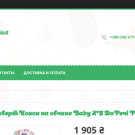
тів
+380 (50) 577
НТАКТЫ
ДОСТАВКА И ОПЛАТА
верт-Кокон на овчине Baby XS ДоРечі Р
1 905 ₴