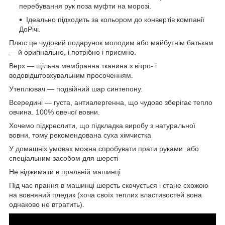
перебування рук поза муфти на морозі.
Ідеально підходить за кольором до конвертів компанії
ДоРічі.
Плюс це чудовий подарунок молодим або майбутнім батькам
— й оригінально, і потрібно і приємно.
Верх — щільна мембранна тканина з вітро- і
водовідштовхувальним просоченням.
Утеплювач — подвійний шар синтепону.
Всередині — густа, антиалергенна, що чудово зберігає тепло
овчина. 100% овечої вовни.
Хочемо підкреслити, що підкладка виробу з натуральної
вовни, тому рекомендована суха хімчистка
У домашніх умовах можна спробувати прати руками або
спеціальним засобом для шерсті
Не віджимати в пральній машинці
Під час прання в машинці шерсть скочується і стане схожою
на вовняний пледик (хоча своїх теплих властивостей вона
однаково не втратить).