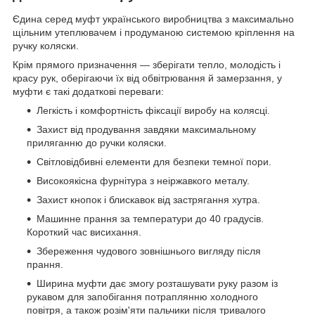
Єдина серед муфт українського виробництва з максимально
щільним утеплювачем і продуманою системою кріплення на
ручку коляски.
Крім прямого призначення — зберігати тепло, молодість і
красу рук, оберігаючи їх від обвітрювання й замерзання, у
муфти є такі додаткові переваги:
Легкість і комфортність фіксації виробу на колясці.
Захист від продування завдяки максимальному
приляганню до ручки коляски.
Світловідбивні елементи для безпеки темної пори.
Високоякісна фурнітура з неіржавкого металу.
Захист кнопок і блискавок від застрягання хутра.
Машинне прання за температури до 40 градусів.
Короткий час висихання.
Збереження чудового зовнішнього вигляду після
прання.
Ширина муфти дає змогу розташувати руку разом із
рукавом для запобігання потраплянню холодного
повітря, а також розім'яти пальчики після тривалого