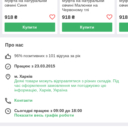
Муфта на натуральній
Муфта на натуральній
Муфт
овчині Синя
овчині Малюнки на
овчи
Червоному тлі
918
918
918
₴
₴
Купити
Купити
Про нас
96% позитивних з 101 відгука за рік
Працює з 23.03.2015
м. Харків
Деякі товари можуть відправлятися з різних складів. Під
час оформлення замовлення ми погоджуємо цю
інформацію, Харків, Україна
Контакти
Сьогодні працює з 09:00 до 18:00
Показати весь графік роботи