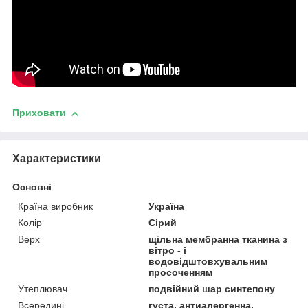
Приховати
Характеристики
Основні
Країна виробник
Україна
Колір
Сірий
Верх
щільна мембранна тканина з
вітро - і
водовідштовхувальним
просоченням
Утеплювач
подвійний шар синтепону
Всередині
густа, антиалергенна,