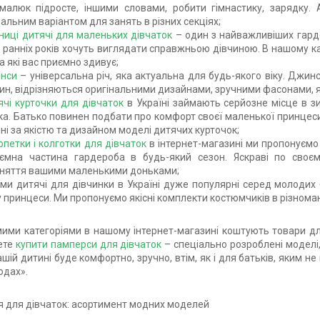
малюк підросте, іншими словами, робити гімнастику, зарядку.
альним варіантом для занять в різних секціях;
дниці дитячі для маленьких дівчаток
– один з найважливіших гард
 ранніх років хочуть виглядати справжньою дівчиною. В нашому кат
а які вас приємно здивує;
нси
– універсальна річ, яка актуальна для будь-якого віку. Джинс
ин, відрізняються оригінальними дизайнами, зручними фасонами, 
ячі курточки для дівчаток
в Україні займають серйозне місце в з
а. Батько повинен подбати про комфорт своєї маленької принцеси
нні за якістю та дизайном моделі дитячих курточок;
рпетки і колготки для дівчаток
в інтернет-магазині ми пропонуємо 
'ємна частина гардероба в будь-який сезон. Яскраві по сво
няття вашими маленькими доньками;
ми дитячі для дівчинки в Україні дуже популярні серед молодих б
 принцеси. Ми пропонуємо якісні комплекти костюмчиків в різноман
ими категоріями в нашому інтернет-магазині коштують товари дл
ете
купити памперси для дівчаток
– спеціально розроблені моделі, 
ашій дитині буде комфортно, зручно, втім, як і для батьків, яким 
одах».
я для дівчаток: асортимент модних моделей