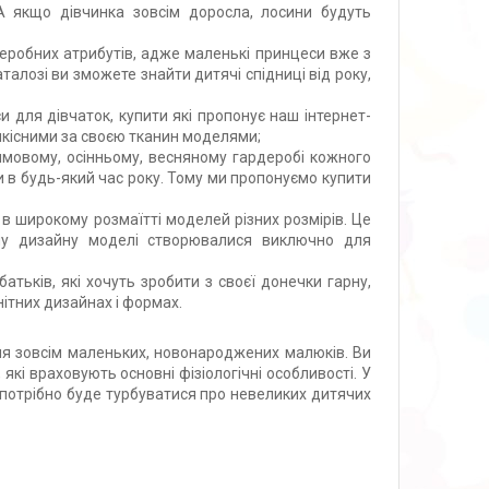
 А якщо дівчинка зовсім доросла, лосини будуть
еробних атрибутів, адже маленькі принцеси вже з
алозі ви зможете знайти дитячі спідниці від року,
и для дівчаток, купити які пропонує наш інтернет-
якісними за своєю тканин моделями;
имовому, осінньому, весняному гардеробі кожного
 в будь-який час року. Тому ми пропонуємо купити
в широкому розмаїтті моделей різних розмірів. Це
єму дизайну моделі створювалися виключно для
атьків, які хочуть зробити з своєї донечки гарну,
ітних дизайнах і формах.
я зовсім маленьких, новонароджених малюків. Ви
які враховують основні фізіологічні особливості. У
не потрібно буде турбуватися про невеликих дитячих