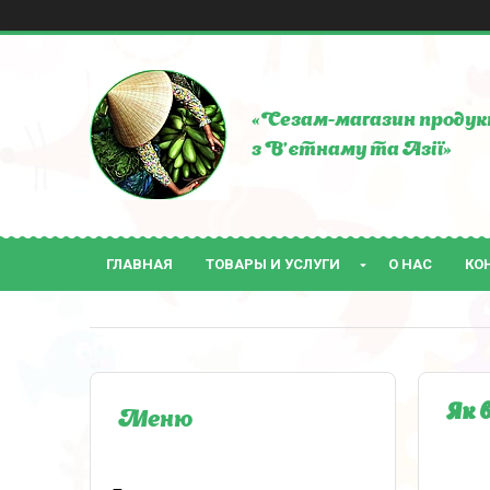
«Сезам-магазин продук
з В'єтнаму та Азії»
ГЛАВНАЯ
ТОВАРЫ И УСЛУГИ
О НАС
КО
Як 