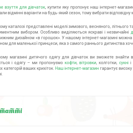
е взуття для дівчаток
, купити яку пропонує наш інтернет-магазин
рали відмінні варіанти на будь-який сезон, тому вибрати відповідн
ому каталозі представлені моделі зимового, весняного, літнього та
иментним вибором. Особливо виділяються яскраві і незвичайні
д
ижним дизайном «в горошок». У нашому інтернет-магазині можна 
ном для маленької принцеси, яка з самого раннього дитинства хо
ому магазині дитячого одягу для дівчаток ви зможете знайти взу
ється і одягу – ми пропонуємо
кофти
,
вітровки
, колготки,
сукні
і 
их категорій ваших крихіток.
Наш інтернет-магазин
гарантує високу 
і.
статті