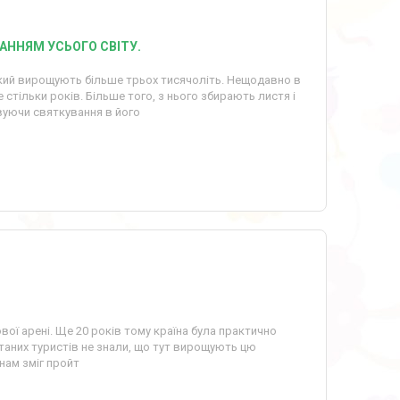
БАННЯМ УСЬОГО СВІТУ.
який вирощують більше трьох тисячоліть. Нещодавно в
стільки років. Більше того, з нього збирають листя і
вуючи святкування в його
вої арені. Ще 20 років тому країна була практично
таних туристів не знали, що тут вирощують цю
нам зміг пройт