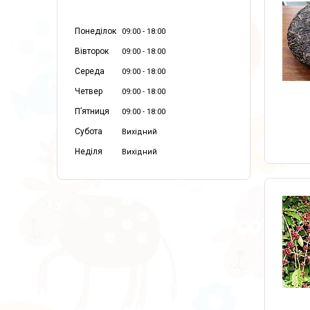
Понеділок
09:00
18:00
Вівторок
09:00
18:00
Середа
09:00
18:00
Четвер
09:00
18:00
Пʼятниця
09:00
18:00
Субота
Вихідний
Неділя
Вихідний