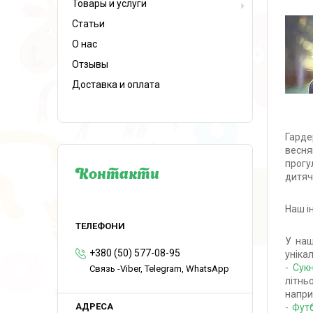
Товары и услуги
Статьи
О нас
Отзывы
Доставка и оплата
Гарде
весня
прогу
Контакти
дитяч
Наш і
У наш
+380 (50) 577-08-95
уніка
- Сук
Связь -Viber, Telegram, WhatsApp
літнь
напри
- Фут