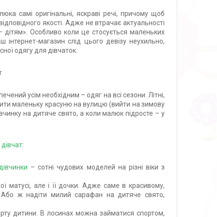
юка самі оригінальні, яскраві речі, причому щоб
відповідного якості. Адже не втрачає актуальності
 дітям». Особливо коли це стосується маленьких
 інтернет-магазин слід цього девізу неухильно,
ної одягу для дівчаток.
т
чений усім необхідним – одяг на всі сезони. Літні,
ядити маленьку красуню на вулицю (вийти на зимову
івчинку на дитяче свято, а коли малюк підросте – у
 дівчат
:
дівчинки
– сотні чудових моделей на різні віки з
ї матусі, але і її дочки. Адже саме в красивому,
 Або ж надіти милий сарафан на дитяче свято,
орту дитини. В лосинах можна займатися спортом,