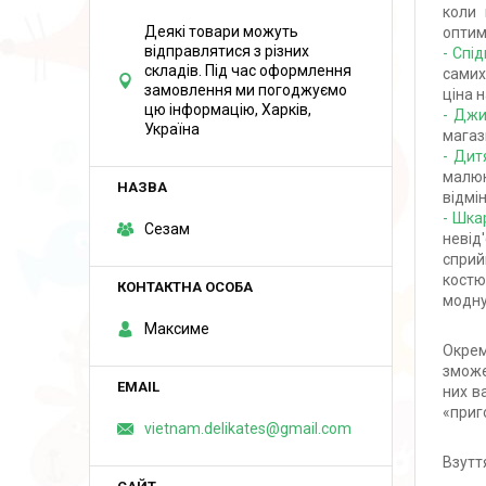
коли 
Деякі товари можуть
оптим
відправлятися з різних
- Спі
складів. Під час оформлення
самих
замовлення ми погоджуємо
ціна н
цю інформацію, Харків,
- Джи
Україна
магаз
- Дит
малюк
відмі
- Шка
Сезам
невід
сприй
костю
модну
Максиме
Окрем
змож
них в
«приг
vietnam.delikates@gmail.com
Взутт