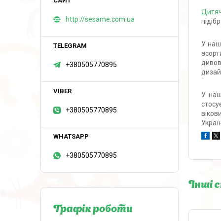
Дитяч
http://sesame.com.ua
підіб
У наш
асорт
дивов
+380505770895
дизай
У наш
стосу
+380505770895
віков
Україн
+380505770895
Інші 
Графік роботи