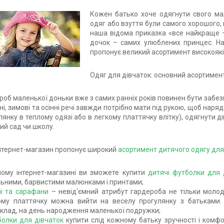
Кожен батько хоче одягнути свого мал
одяг або взуття були самого хорошого, 
наша відома приказка «все найкраще –
дочок – самих улюблених принцес. Наш
пропонує великий асортимент високоякіс
Одяг для дівчаток: основний асортимен
роб маленької доньки вже з самих ранніх років повинен бути забезпе
ні, зимові та осінні речі завжди потрібно мати під рукою, щоб нар
лянку в теплому одязі або в легкому платтячку влітку), одягнути д
ий сад чи школу.
нтернет-магазин пропонує широкий
асортимент дитячого одягу для
ому інтернет-магазині ви зможете купити
дитячі футболки для 
льними, барвистими малюнками і принтами;
ні та сарафани
– невід'ємний атрибут гардероба не тільки молодо
ому платтячку можна вийти на веселу прогулянку з батьками.
клад, на день народження маленької подружки;
болки для дівчаток
купити слід кожному батьку зручності і комф