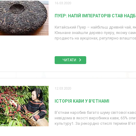
16.03.2020
ПУЕР: НАПІЙ ІМПЕРАТОРІВ СТАВ НАД
Китайський Пуер – найбільш древній чай, 
Юньнане знайшли дерево пуеру, якому саме 
продають на аукціонах, регулярно влашто
ЧИТАТИ
12.03.2020
ІСТОРІЯ КАВИ У В'ЄТНАМІ
В'єтнам наробив багато шуму світової каво
невідома в якості виробника кави, 65% опи
культуру1. За рекордно стислі терміни В'єт