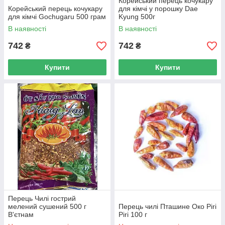
Корейський перець кочукару
Корейський перець кочукару
для кімчі у порошку Dae
для кімчі Gochugaru 500 грам
Kyung 500г
В наявності
В наявності
742
742
₴
₴
Купити
Купити
Перець Чилі гострий
мелений сушений 500 г
Перець чилі Пташине Око Piri
В'єтнам
Piri 100 г