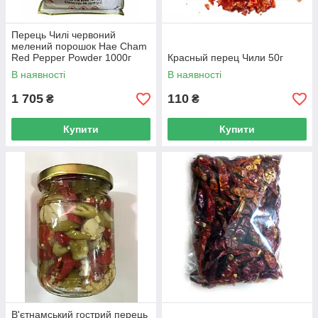
Перець Чилі червоний
мелений порошок Hae Cham
Red Pepper Powder 1000г
Красный перец Чили 50г
Корея
В наявності
В наявності
1 705
110
₴
₴
Купити
Купити
В'єтнамський гострий перець