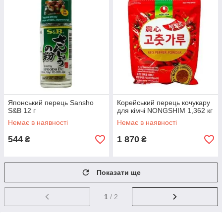
Японський перець Sansho
Корейський перець кочукару
S&B 12 г
для кімчі NONGSHIM 1,362 кг
Немає в наявності
Немає в наявності
544
1 870
₴
₴
Показати ще
1
/ 2