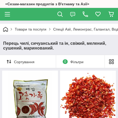
«Сезам-магазин продуктів з В'єтнаму та Азії»
Товари та послуги
Спеції Азії, Лемонграс, Галангал, Вод
Перець чилі, сичуанський та ін, свіжий, мелений,
сушений, маринований.
Сортування
0
Фільтри