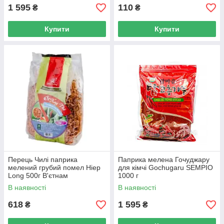
1 595
110
₴
₴
Купити
Купити
Перець Чилі паприка
Паприка мелена Гочуджару
мелений грубий помел Hiep
для кімчі Gochugaru SEMPIO
Long 500г В'єтнам
1000 г
В наявності
В наявності
618
1 595
₴
₴